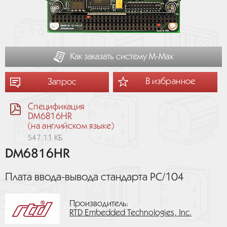
Как заказать систему М-Мах
В избранное
Запрос
Спецификация
DM6816HR
(на английском языке)
547.11 КБ
DM6816HR
Плата ввода-вывода стандарта PC/104
Производитель:
RTD Embedded Technologies, Inc.