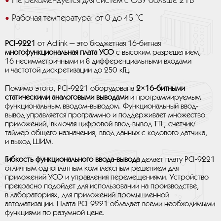
Не рекомендуется для систем с ОЗУ больше 2 ГБ
Рабочая температура: от 0 до 45 ˚C
PCI-9221
от Adlink — это бюджетная 16-битная
многофункциональная плата УСО
с высоким разрешением,
16 несимметричными и 8 дифференциальными входами
и частотой дискретизации до 250 кГц.
Помимо этого, PCI-9221 оборудована
2×16-битными
статическими аналоговыми выводами
и программируемым
функциональным вводом-выводом. Функциональный ввод-
вывод управляется программно и поддерживает множество
приложений, включая цифровой ввод-вывод TTL, счетчик/
таймер общего назначения, ввод данных с кодового датчика,
и выход ШИМ.
Гибкость функционального ввода-вывода
делает плату PCI-9221
отличным одноплатным комплексным решением для
приложений УСО и управления перемещениями. Устройство
прекрасно подойдет для использовании на производстве,
в лабораториях, для приложений промышленной
автоматизации. Плата PCI-9221 обладает всеми необходимыми
функциями по разумной цене.