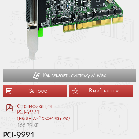
Как заказать систему М-Мах
В избранное
Запрос
Спецификация
PCI-9221
(на английском языке)
166.79 КБ
PCI-9221