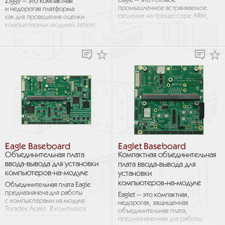
Eagle — это готовое
Ziggy — это компактная
промышленное встраиваемое
и недорогая платформа
решение на процессоре ARM,
как для проведения оценки
объединяющее в себе
компьютерных модулей Jetson,
компьютеры-на-модуле
так и для реализации
Toradex Apalis и широкий
востребованных на рынке
спектр...
приложений...
Eagle Baseboard
Eaglet Baseboard
Объединительная плата
Компактная объединительная
ввода-вывода для установки
плата ввода‑вывода для
компьютеров-на-модуле
установки
компьютеров‑на‑модуле
Объединительная плата Eagle
предназначена для работы
Eaglet — это компактная,
с компьютерами на модуле
недорогая, защищенная
Toradex Apalis. В комплексе
объединительная плата,
с модулями Apalis она
предназначенная для работы