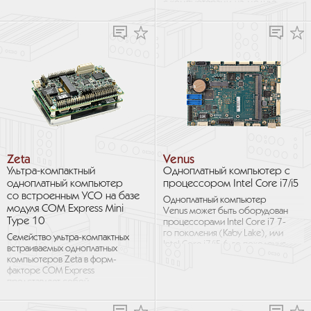
представляет собой
с компьютерами-на-модуле
законченную промышленную...
Toradex Apalis. В комплексе
с модулями Apalis, она...
Zeta
Venus
Ультра-компактный
Одноплатный компьютер с
одноплатный компьютер
процессором Intel Core i7/i5
со встроенным УСО на базе
Одноплатный компьютер
модуля COM Express Mini
Venus может быть оборудован
Type 10
процессорами Intel Core i7 7-
го поколения (Kaby Lake), или
Семейство ультра-компактных
Intel Core i7/i5 6-го поколения
встраиваемых одноплатных
(Skylake) и обладает самой
компьютеров Zeta в форм-
высокой...
факторе COM Express
представляет собой
процессорный модуль COM
Express Mini,