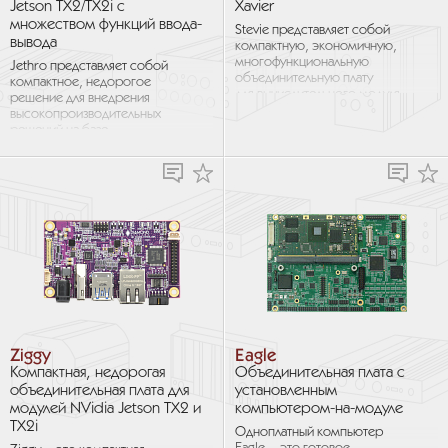
Jetson TX2/TX2i с
Xavier
множеством функций ввода-
Stevie представляет собой
вывода
компактную, экономичную,
многофункциональную
Jethro представляет собой
объединительную плату
компактное, недорогое
для вычислительного модуля
решение для внедрения
NVIDIA Jetson AGX Xavier.
высокопроизводительных
Stevie имеет размеры
решений на базе
92×105 мм, что чуть...
компьютерных модулей NVidia
Jetson TX2/TX2i. Jethro
обеспечивает доступ...
Ziggy
Eagle
Компактная, недорогая
Объединительная плата с
объединительная плата для
установленным
модулей NVidia Jetson TX2 и
компьютером-на-модуле
TX2i
Одноплатный компьютер