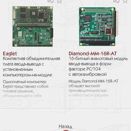
смонтированный...
Eaglet
Diamond-MM-16R-AT
Компактная объединительная
16-битный аналоговый модуль
ввода-вывода в форм-
плата ввода‑вывода с
факторе PC/104
установленным
с автокалибровкой
компьютером‑на‑модуле
Модуль Diamond-MM-16R-AT
Одноплатный компьютер
обладает высокой
Eaglet представляет собой
производительностью
готовое решение,
и гибкостью в среднем
объединяющее в себе
ценовом диапазоне.
компьютеры‑на‑модуле
Он оборудован
Toradex Apalis
16 односторонними /
с процессорами ARM
8 дифференциальными...
и широкий выбор
стандартных...
Назад