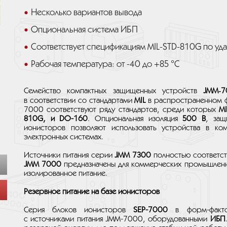
Несколько вариантов вывода
Опциональная система ИБП
Соответствует спецификациям MIL-STD-810G по уд
Рабочая температура: от -40 до +85 °C
Семейство компактных защищенных устройств
JMM‑7
в соответствии со стандартами
MIL
в распространенном 
7000 соответствуют ряду стандартов, среди которых
MI
810G, и DO-160
. Опциональная изоляция
500 В
, защ
ионисторов позволяют использовать устройства в ком
электронных системах.
Источники питания серии
JMM 7300
полностью соответст
JMM 7000
предназначены для коммерческих промышленн
изолированное питание.
Резервное питание на базе ионисторов
Серия блоков ионисторов
SEP-7000
в форм-факт
с источниками питания JMM-7000, оборудованными
ИБП