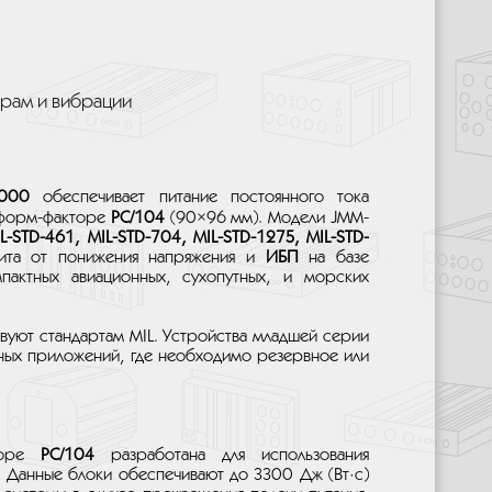
арам и вибрации
000
обеспечивает питание постоянного тока
форм-факторе
PC/104
(90×96 мм). Модели JMM-
L-STD-461, MIL-STD-704, MIL-STD-1275, MIL-STD-
ита от понижения напряжения и
ИБП
на базе
пактных авиационных, сухопутных, и морских
вуют стандартам MIL. Устройства младшей серии
ых приложений, где необходимо резервное или
оре
PC/104
разработана для использования
. Данные блоки обеспечивают до 3300 Дж (Вт·с)