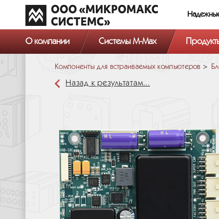
Надежны
О компании
Системы M-Max
Продукт
Компоненты для встраиваемых компьютеров
Бл
Назад к результатам...