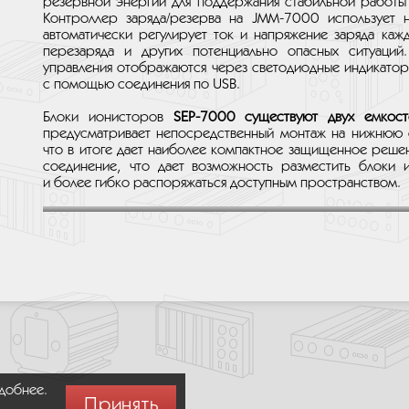
резервной энергии для поддержания стабильной работы 
Контроллер заряда/резерва на JMM-7000 использует н
автоматически регулирует ток и напряжение заряда каж
перезаряда и других потенциально опасных ситуаций.
управления отображаются через светодиодные индикатор
с помощью соединения по USB.
Блоки ионисторов
SEP-7000 существуют двух емкост
предусматривает непосредственный монтаж на нижнюю 
что в итоге дает наиболее компактное защищенное реше
соединение, что дает возможность разместить блоки 
и более гибко распоряжаться доступным пространством.
удобнее.
Принять