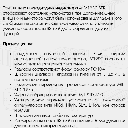
Три цветных
светодиодных индикатора
на V12SC-SER
отображают состояние устройства и три дополнительных
внешних индикатора могут быть использованы для удаленного
отображения состояния. Светодиодами можно управлять
удаленно через порты RS-232 для отображения других
функций.
Преимущества:
Поддержка солнечной панели. Если энергии
от солнечной панели недостаточно, V12SC восполнит
недостаток из резервного источника
Размеры соответствуют форм-фактору PC/104
Широкий диапазон напряжений питания от 7 до 40 В
постоянного тока
Подавление переходных процессов соответствует MIL-
STD-1275
Удары и вибрации соответствуют MIL-STD-810
Универсальное зарядное устройство с поддержкой
аккумуляторов типа NiCd, NiMh, SLA, Li-Ion, ионисторов
и SMBus
Широкий диапазон рабочих температур
Изолированный порт RS-232 и питание 5 В для удаленных
датчиков и мониторинга данных