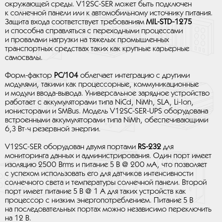
окружающей среды. V12SC-SER может быть подключен
к солнечной панели или к автомобильному источнику питания.
Защита входа соответствует требованиям
MIL-STD-1275
и способна справляться с переходными процессами
и провалами нагрузки на тяжелых промышленных
транспортных средствах таких как крупные карьерные
самосвалы.
Форм-фактор
PC/104
облегчает интеграцию с другими
модулями, такими как процессорные, коммуникационные
и модули ввода-вывода. Универсальное зарядное устройство
работает с аккумуляторами типа NiCd, NiMh, SLA, Li-Ion,
ионисторами и SMBus. Модель V12SC-SER-UPS оборудована
встроенными аккумуляторами типа NiMh, обеспечивающими
6,3 Вт·ч резервной энергии.
V12SC-SER оборудован двумя портами
RS-232
для
мониторинга данных и администрирования. Один порт имеет
изоляцию 2500 Вrms и питание 5 В @ 200 мА, что позволяет
с успехом использовать его для датчиков интенсивности
солнечного света и температуры солнечной панели. Второй
порт имеет питание 5 В @ 1 А для таких устройств как
процессор с низким энергопотреблением. Питание 5 В
на последовательных портах можно независимо переключить
на 12 В.