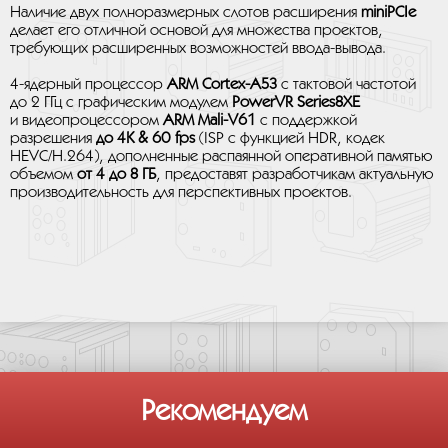
Наличие двух полноразмерных слотов расширения
miniPCIe
делает его отличной основой для множества проектов,
требующих расширенных возможностей ввода-вывода.
4-ядерный процессор
ARM Cortex-A53
с тактовой частотой
до 2 ГГц с графическим модулем
PowerVR Series8XE
и видеопроцессором
ARM Mali-V61
с поддержкой
разрешения
до 4K & 60 fps
(ISP с функцией HDR, кодек
HEVC/H.264), дополненные распаянной оперативной памятью
объемом
от 4 до 8 ГБ
, предоставят разработчикам актуальную
производительность для перспективных проектов.
Рекомендуем