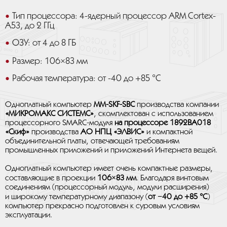
Тип процессора: 4-ядерный процессор ARM Cortex-
A53, до 2 ГГц
ОЗУ: от 4 до 8 ГБ
Размер: 106×83 мм
Рабочая температура: от -40 до +85 °C
Одноплатный компьютер
MM-SKF-SBC
производства компании
«МИКРОМАКС СИСТЕМС»
, скомплектован с использованием
процессорного SMARC-модуля
на процессоре
1892ВА018
«Скиф»
производства
АО НПЦ «ЭЛВИС»
и компактной
объединительной платы, отвечающей требованиям
промышленных приложений и приложений Интернета вещей.
Одноплатный компьютер имеет очень компактные размеры,
составляющие в проекции
106×83 мм
. Благодаря винтовым
соединениям (процессорный модуль, модули расширения)
и широкому температурному диапазону (
от −40 до +85 °C
)
компьютер прекрасно подготовлен к суровым условиям
эксплуатации.