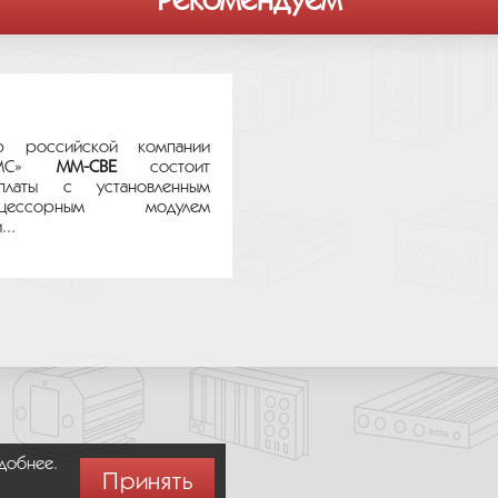
Рекомендуем
р российской компании
ТЕМС»
MM-CBE
состоит
платы с установленным
цессорным модулем
..
удобнее.
Принять