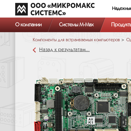
Надежны
О компании
Системы M-Max
Продукт
Компоненты для встраиваемых компьютеров
Од
Назад к результатам...