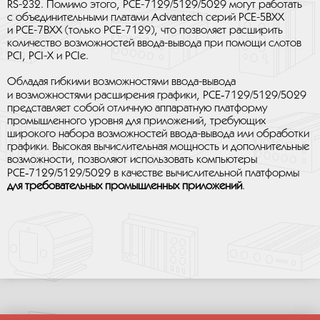
RS-232. Помимо этого, PCE-7129/5129/5029 могут работать
с объединительными платами Advantech серий PCE-5BXX
и PCE-7BXX (только PCE-7129), что позволяет расширить
количество возможностей ввода-вывода при помощи слотов
PCI, PCI-X и PCIe.
Обладая гибкими возможностями ввода-вывода
и возможностями расширения графики, PCE‑7129/5129/5029
представляет собой отличную аппаратную платформу
промышленного уровня для приложений, требующих
широкого набора возможностей ввода-вывода или обработки
графики. Высокая вычислительная мощность и дополнительные
возможности, позволяют использовать компьютеры
PCE‑7129/5129/5029 в качестве вычислительной платформы
для требовательных промышленных приложений
.