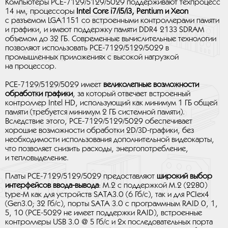
Компьютеры PCE-7129/5129/5029 поддерживают техпроцесс
14 нм, процессоры
Intel Core i7/i5/i3, Pentium и Xeon
с разъемом LGA1151 со встроенными контроллерами памяти
и графики, и имеют поддержку памяти DDR4 2133 SDRAM
объемом до 32 ГБ. Современные вычислительные технологии
позволяют использовать PCE-7129/5129/5029 в
промышленных приложениях с высокой нагрузкой
на процессор.
PCE-7129/5129/5029 имеет
великолепные возможности
обработки графики
, за который отвечает встроенный
контроллер Intel HD, использующий как минимум 1 ГБ общей
памяти (требуется минимум 2 ГБ системной памяти).
Вследствие этого, PCE-7129/5129/5029 обеспечивает
хорошие возможности обработки 2D/3D-графики, без
необходимости использования дополнительной видеокарты,
что позволяет снизить расходы, энергопотребление,
и тепловыделение.
Платы PCE-7129/5129/5029 предоставляют
широкий выбор
интерфейсов ввода-вывода
: M.2 с поддержкой M.2 (2280)
type-M как для устройств SATA3.0 (6 Гб/с), так и для PCIex4
(Gen3.0; 32 Гб/с), порты SATA 3.0 с программным RAID 0, 1,
5, 10 (PCE-5029 не имеет поддержки RAID), встроенные
контроллеры USB 3.0 @ 5 Гб/с и 2x последовательных порта