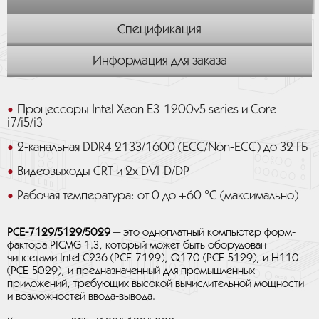
Спецификация
Информация для заказа
Процессоры Intel Xeon E3-1200v5 series и Core
i7/i5/i3
2-канальная DDR4 2133/1600 (ECC/Non-ECC) до 32 ГБ
Видеовыходы CRT и 2x DVI-D/DP
Рабочая температура: от 0 до +60 °C (максимально)
PCE-7129/5129/5029
— это одноплатный компьютер форм-
фактора PICMG 1.3, который может быть оборудован
чипсетами Intel C236 (PCE-7129), Q170 (PCE-5129), и H110
(PCE-5029), и предназначенный для промышленных
приложений, требующих высокой вычислительной мощности
и возможностей ввода-вывода.