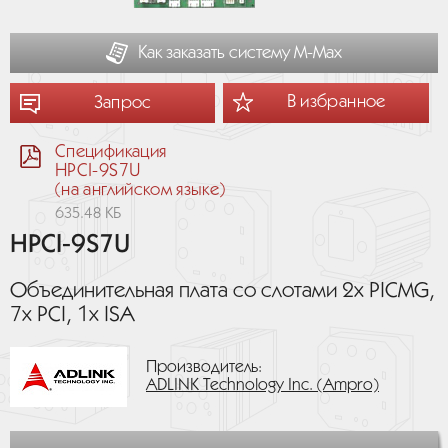
Как заказать систему М-Мах
В избранное
Запрос
Спецификация
HPCI-9S7U
(на английском языке)
635.48 КБ
HPCI-9S7U
Объединительная плата со слотами 2х PICMG,
7х PCI, 1х ISA
Производитель:
ADLINK Technology Inc. (Ampro)