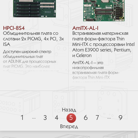
HPCI-8S4
AmITX-AL-I
Объединительная плата со
Встраиваемая материнская
слотами 2х PICMG, 4х PCI, 3х
плата форм-фактора Thin
ISA
Mini-ITX с процессорами Intel
Atom E3900 series, Pentium,
Доступен широкий спектр
и Celeron
объединительных плат
от ADLINK для процессорных
AmITX-AL-I — это
плат PICMG. Это наиболее
низкопрофильная
гибкие расширяемые решения
встраиваемая плата форм-
для промышленных
фактора Thin Mini-ITX
приложений, требующих
с поддержкой процессоров
большого количества слотов...
Intel Atom E3900 series, Intel
Pentium N4200, и Intel Celeron
N3350. Она...
Назад
1
...
3
4
5
6
7
...
9
Вперед