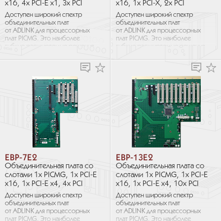
x16, 4х PCI-E x1, 3х PCI
x16, 1х PCI-X, 2х PCI
Доступен широкий спектр
Доступен широкий спектр
объединительных плат
объединительных плат
от ADLINK для процессорных
от ADLINK для процессорных
плат PICMG. Это наиболее
плат PICMG. Это наиболее
гибкие расширяемые решения
гибкие расширяемые решения
для промышленных
для промышленных
приложений, требующих
приложений, требующих
большого количества слотов...
большого количества слотов...
EBP-7E2
EBP-13E2
Объединительная плата со
Объединительная плата со
слотами 1х PICMG, 1х PCI-E
слотами 1х PICMG, 1х PCI-E
x16, 1х PCI-E x4, 4х PCI
x16, 1х PCI-E x4, 10х PCI
Доступен широкий спектр
Доступен широкий спектр
объединительных плат
объединительных плат
от ADLINK для процессорных
от ADLINK для процессорных
плат PICMG. Это наиболее
плат PICMG. Это наиболее