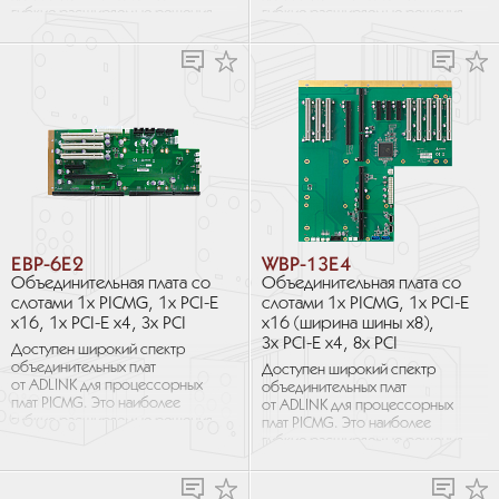
гибкие расширяемые решения
гибкие расширяемые решения
для промышленных
для промышленных
приложений, требующих
приложений, требующих
большого количества слотов...
большого количества слотов...
EBP-6E2
WBP-13E4
Объединительная плата со
Объединительная плата со
слотами 1х PICMG, 1х PCI-E
слотами 1х PICMG, 1х PCI-E
x16, 1х PCI-E x4, 3х PCI
x16 (ширина шины x8),
3х PCI-E x4, 8х PCI
Доступен широкий спектр
объединительных плат
Доступен широкий спектр
от ADLINK для процессорных
объединительных плат
плат PICMG. Это наиболее
от ADLINK для процессорных
гибкие расширяемые решения
плат PICMG. Это наиболее
для промышленных
гибкие расширяемые решения
приложений, требующих
для промышленных
большого количества слотов...
приложений, требующих
большого количества слотов...