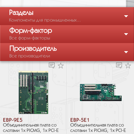
Разделы
Компоненты для промышленных...
Форм-фактор
Все форм-факторы
Производитель
Все производители
EBP-9E5
EBP-5E1
Объединительная плата со
Объединительная плата со
слотами 1х PICMG, 1х PCI-E
слотами 1х PICMG, 1х PCI-E