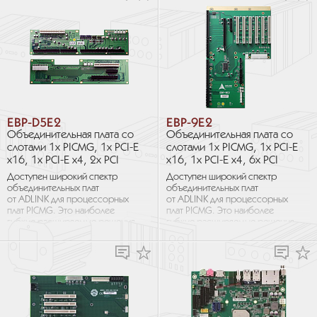
EBP-D5E2
EBP-9E2
Объединительная плата со
Объединительная плата со
слотами 1х PICMG, 1х PCI-E
слотами 1х PICMG, 1х PCI-E
x16, 1х PCI-E x4, 2х PCI
x16, 1х PCI-E x4, 6х PCI
Доступен широкий спектр
Доступен широкий спектр
объединительных плат
объединительных плат
от ADLINK для процессорных
от ADLINK для процессорных
плат PICMG. Это наиболее
плат PICMG. Это наиболее
гибкие расширяемые решения
гибкие расширяемые решения
для промышленных
для промышленных
приложений, требующих
приложений, требующих
большого количества слотов...
большого количества слотов...