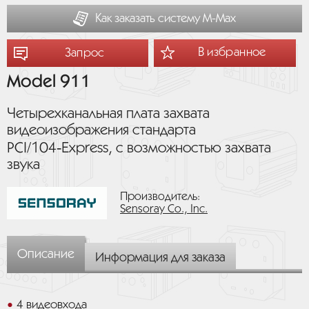
Как заказать систему М-Мах
В избранное
Запрос
Model 911
Четырехканальная плата захвата
видеоизображения стандарта
PCI/104‑Express, с возможностью захвата
звука
Производитель:
Sensoray Co., Inc.
Описание
Информация для заказа
4 видеовхода