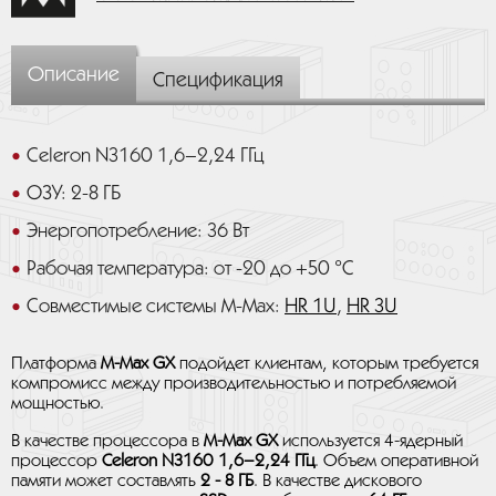
Описание
Спецификация
Celeron N3160 1,6–2,24 ГГц
ОЗУ: 2-8 ГБ
Энергопотребление: 36 Вт
Рабочая температура: от -20 до +50 °C
Совместимые системы M-Max:
HR 1U
,
HR 3U
Платформа
M-Max GX
подойдет клиентам, которым требуется
компромисс между производительностью и потребляемой
мощностью.
В качестве процессора в
M-Max GX
используется 4-ядерный
процессор
Celeron N3160 1,6–2,24 ГГц
. Объем оперативной
памяти может составлять
2 - 8 ГБ
. В качестве дискового