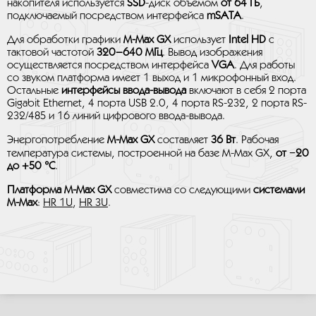
накопителя используется
SSD
-диск объемом
от 64 ГБ
,
подключаемый посредством интерфейса
mSATA
.
Для обработки графики
M-Max GX
использует
Intel HD
с
тактовой частотой
320–640 МГц
. Вывод изображения
осуществляется посредством интерфейса
VGA
. Для работы
со звуком платформа имеет 1 выход и 1 микрофонный вход.
Остальные
интерфейсы ввода-вывода
включают в себя 2 порта
Gigabit Ethernet, 4 порта USB 2.0, 4 порта RS-232, 2 порта RS-
232/485 и 16 линий цифрового ввода-вывода.
Энергопотребление
M-Max GX
составляет
36 Вт
. Рабочая
температура системы, построенной на базе M-Max GX,
от −20
до +50 °C
.
Платформа M-Max GX
совместима со следующими
системами
M-Max
:
HR 1U
,
HR 3U
.