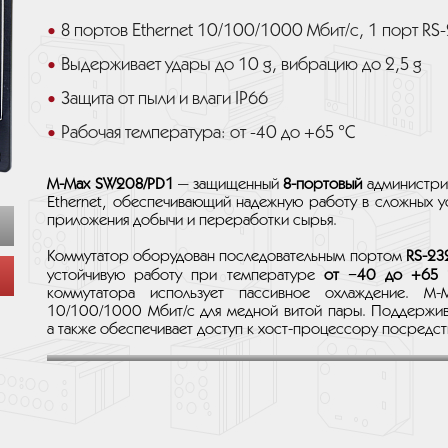
8 портов Ethernet 10/100/1000 Мбит/с, 1 порт RS
Выдерживает удары до 10 g, вибрацию до 2,5 g
Защита от пыли и влаги IP66
Рабочая температура: от -40 до +65 °C
M-Max SW208/PD1
— защищенный
8-портовый
администрир
Ethernet, обеспечивающий надежную работу в сложных ус
приложения добычи и переработки сырья.
Коммутатор оборудован последовательным портом
RS-23
устойчивую работу при температуре
от −40 до +65 
коммутатора использует пассивное охлаждение. 
10/100/1000 Мбит/с для медной витой пары. Поддержив
а также обеспечивает доступ к хост-процессору посредст