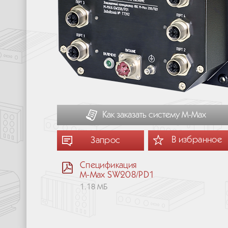
Как заказать систему М-Мах
В избранное
Запрос
Спецификация
M-Max SW208/PD1
1.18 МБ