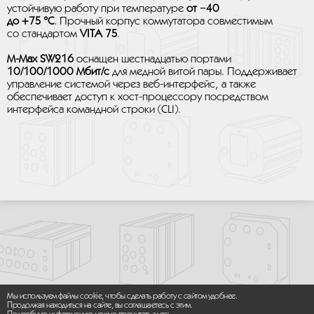
устойчивую работу при температуре
от −40
до +75 °C
. Прочный корпус коммутатора совместимым
со стандартом
VITA 75
.
M-Max SW216
оснащен шестнадцатью портами
10/100/1000 Мбит/с
для медной витой пары. Поддерживает
управление системой через веб-интерфейс, а также
обеспечивает доступ к хост-процессору посредством
интерфейса командной строки (CLI).
Мы используем файлы cookie, чтобы сделать работу с сайтом удобнее.
Продолжая находиться на сайте, вы соглашаетесь с этим.