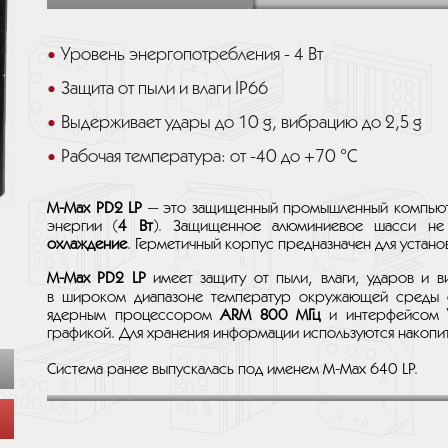
Уровень энергопотребления - 4 Вт
Защита от пыли и влаги IP66
Выдерживает удары до 10 g, вибрацию до 2,5 g
Рабочая температура: от -40 до +70 °C
M-Max PD2 LP
— это защищенный промышленный компьюте
энергии (
4 Вт
). Защищенное алюминиевое шасси не
охлаждение
. Герметичный корпус предназначен для устан
M-Max PD2 LP
имеет защиту от пыли, влаги, ударов и 
в широком диапазоне температур окружающей среды
ядерным процессором
ARM 800 МГц
и интерфейсом
графикой. Для хранения информации используются накопи
Система ранее выпускалась под именем M-Max 640 LP.