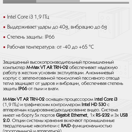
Intel Core i3 1,9 ГГц
Выдерживает удары до 40g, вибрацию до 6g
Степень защиты: IP66
Рабочая температура: от -40 до +65 °C
Защищенный высокопроизводительный промышленный
компьютер
M-Max VT AR TRN-02
обеспечивает надежную
работу в жестких условиях эксплуатации. Алюминиевый
корпус с запатентованной технологией пассивного отвода
тепла защищает от ударов и вибрации, обеспечивая степень
защиты
IP66
от пыли и влаги.
M-Max VT AR TRN-02
оснащен процессором I
ntel Core i3
(1,9 ГГц) и графическим контроллером
Intel HD 530
с
аппаратным кодирование/декодирование видео. Система
имеет на борту 5x портов
Gigabit Ethernet
, 1x
RS-232
и 3x
USB
2.0
. Опции системы хранения включают промышленные
твердотельные накопители с
RAID
-функциональностью
(программной и аппаратной).