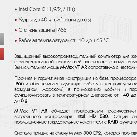
Intel Core i3 (1,9/2,7 ГГц)
Удары до 40 g, вибрация до 6 g
Степень защиты IP66
Рабочая температура: от -40 до +65 °C
Защищенный высокопроизводительный компьютер для жест
с запатентованной технологией пассивного отвода тепл
Вычислительная мощь
M-Max VT AR
сопоставима с настоль
Прочная и герметичная конструкция на базе процессор
IP66
и обеспечивает надежную работу в жестких условия
воздушном, морском), в приложениях добычи и пер
функционировать в температурном диапазоне от
−40 до
до
6 g
.
M-Max VT AR
обладает прекрасными графическими
встроенного контроллера
Intel HD 530
. Опции си
промышленные твердотельные накопители с
RAID
-функцио
Система пришла на смену M-Max 800 EP2, которая произв