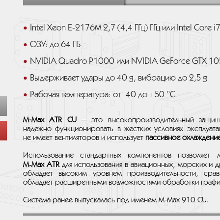
Intel Xeon E-2176M 2,7 (4,4 ГГц) ГГц или Intel Core i
ОЗУ: до 64 ГБ
NVIDIA Quadro P1000 или NVIDIA GeForce GTX 10
Выдерживает удары до 40 g, вибрацию до 2,5 g
Рабочая температура: от -40 до +50 °C
M-Max ATR CU
— это высокопроизводительный защи
надежно функционировать в жестких условиях эксплуа
не имеет вентиляторов и использует
пассивное охлаждени
Использование стандартных компонентов позволяет 
M‑Max ATR
для использования в авиационных, морских и 
обладает высоким уровнем производительности, сра
обладает расширенными возможностями обработки графи
Система ранее выпускалась под именем M-Max 910 CU.