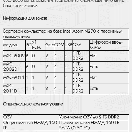
MXC-2000 series создание защищенных систем ещё никогда не
было столь легким.
Информация для заказа
Бортовой компьютер на базе Intel Atom N270 с пассивным
охлаждением
x1
Цифровой ввод-
Модель
PCI
GbE
COM
USB
ОЗУ
PCIe
вывод
1 ГБ
MXC-2002
2
0
2
4
4
Нет
DDR2
MXC-
1 ГБ
2
0
2
4
4
Есть
2002D
DDR2
1 ГБ
MXC-2011
1
1
2
4
4
Нет
DDR2
MXC-
1 ГБ
1
1
2
4
4
Есть
2011D
DDR2
Опциональные комплектующие
ОЗУ
Увеличение ОЗУ до 2 ГБ DDR2
Опциональный НЖМД 160
Предустановка НЖМД 160 ГБ
ГБ
SATA (0-50 °C)