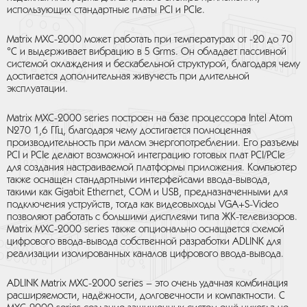
использующих стандартные платы PCI и PCIe.
Matrix MXC-2000 может работать при температурах от -20 до 70
°C и выдерживает вибрацию в 5 Grms. Он обладает пассивной
системой охлаждения и бескабельной структурой, благодаря чему
достигается дополнительная живучесть при длительной
эксплуатации.
Matrix MXC-2000 series построен на базе процессора Intel Atom
N270 1,6 ГГц, благодаря чему достигается полноценная
производительность при малом энергопотреблении. Его разъемы
PCI и PCIe делают возможной интеграцию готовых плат PCI/PCIe
для создания настраиваемой платформы приложения. Компьютер
также оснащен стандартными интерфейсами ввода-вывода,
такими как Gigabit Ethernet, COM и USB, предназначенными для
подключения уструйств, тогда как видеовыходы VGA+S-Video
позволяют работать с большими дисплеями типа ЖК-телевизоров.
Matrix MXC-2000 series также опционально оснащается схемой
цифрового ввода-вывода собственной разработки ADLINK для
реализации изолированных каналов цифрового ввода-вывода.
ADLINK Matrix MXC-2000 series – это очень удачная комбинация
расширяемости, надёжности, долговечности и компактности. С