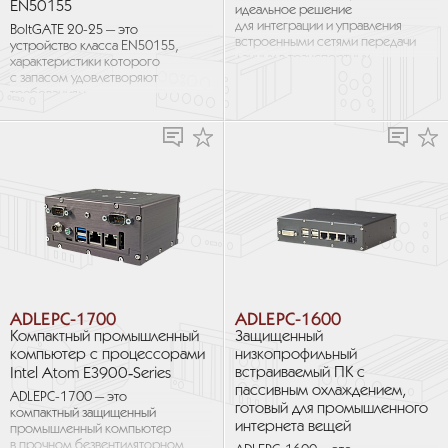
EN50155
идеальное решение
для интеграции и управления
BoltGATE 20-25 — это
встроенными сетями передачи
устройство класса EN50155,
данных в транспортных
характеристики которого
средствах. Защищенное
с запасом удовлетворяют
исполнение позволяет
требованиям
эксплуатировать...
железнодорожных
приложений. Оно обладает
уровнем защиты IP65...
ADLEPC-1700
ADLEPC-1600
Компактный промышленный
Защищенный
компьютер с процессорами
низкопрофильный
встраиваемый ПК с
Intel Atom E3900‑Series
пассивным охлаждением,
ADLEPC-1700 — это
готовый для промышленного
компактный защищенный
интернета вещей
промышленный компьютер
в прочном безвентиляторном