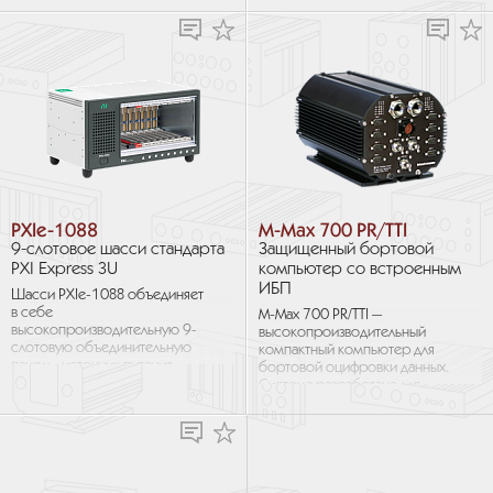
В толстостенном корпусе
из анодированного алюминия
6063 используются винты...
PXIe-1088
M-Max 700 PR/TTI
9-слотовое шасси стандарта
Защищенный бортовой
PXI Express 3U
компьютер со встроенным
ИБП
Шасси PXIe-1088 объединяет
в себе
M-Max 700 PR/TTI —
высокопроизводительную 9-
высокопроизводительный
слотовую объединительную
компактный компьютер для
панель, источник питания,
бортовой оцифровки данных.
и конструкцию,
Система разработана для
оптимизированную для
эксплуатации в экстремально
использования в широком
тяжелых условиях
спектре...
окружающей...