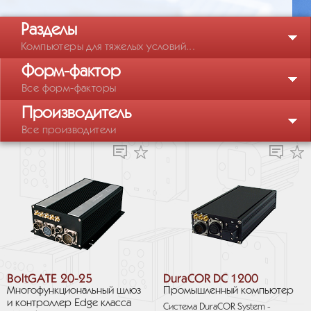
Разделы
Компьютеры для тяжелых условий...
Форм-фактор
Все форм-факторы
Производитель
Все производители
BoltGATE 20-25
DuraCOR DC 1200
Многофункциональный шлюз
Промышленный компьютер
и контроллер Edge класса
Система DuraCOR System -