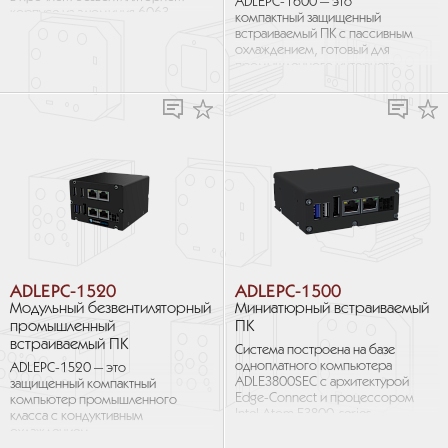
ADLEPC-1600 — это
корпусе из алюминия 6063
компактный защищенный
и процессором
встраиваемый ПК с пассивным
с кондуктивным охлаждением,
охлаждением, готовый для
для...
промышленного интернета
вещей (IloT). Компьютер
построен на базе
процессоров Intel...
ADLEPC-1520
ADLEPC-1500
Модульный безвентиляторный
Миниатюрный встраиваемый
промышленный
ПК
встраиваемый ПК
Система построена на базе
одноплатного компьютера
ADLEPC-1520 — это
ADLE3800SEC с архитектурой
защищенный компактный
Edge-Connect и процессором
компьютер промышленного
Intel Atom E3800-series.
класса с кондуктивным
Этот компактный
охлаждением.
встраиваемый ПК...