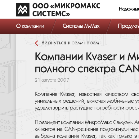
Надежны
О компании
Системы M-Max
Продукт
Вернуться к семинарам
Компании Kvaser и М
полного спектра CAN
21 августа 2007
Компания Kvaser, известная качеством с
уникальных решений, включая мобильные ус
удовлетворить растущие потребности росс
Президент компании МикроМакс Самуэль Аб
клиентов на CAN-решения подтолкнули нас
выбрана компания Kvaser, так как только