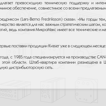
едлагает превосходную техническую поддержку и инте
ммное обеспечение, совместимое со всеми предлагаемы
дриксон (Lars-Berno Fredriksson) сказал: «Мы горды те
ерство является для нас важным стратегическим шагом, к
гий, ведь компания МикроМакс имеет все технические и 
ервые поставки продукции Kvaser уже в следующем месяце
0 года, с 1985 года специализируется на производстве CA
 этой области. Штаб-квартира компании размещена в 
дную дистрибьюторскую сеть.