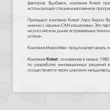
факторов. Вдобавок, компания Kvaser пр
использующей специализированное програ
Президент компании Kvaser Ларс-Берно Фре
именно с нашими CAN-решениями. Это партн
на российском рынке встраиваемых техноло
успеха».
Компания МикроМакс предполагает начать п
Компания
Kvaser
, основанная в начале 198
по разработке инновационных решений в
осуществляется через широкую междунаро