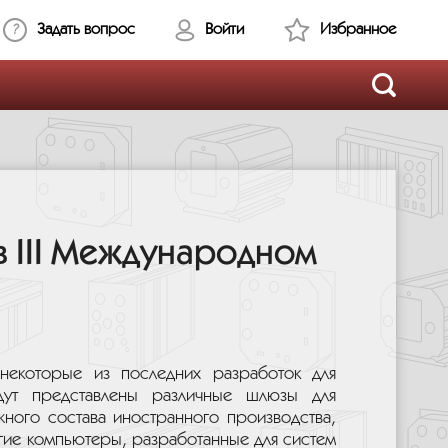
м салоне «ЭКСПО 1520», который пройдет в подмосковном
Задать вопрос
Войти
Избранное
в III Международном
некоторые из последних разработок для
дут представлены различные шлюзы для
ного состава иностранного производства,
угие компьютеры, разработанные для систем