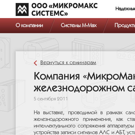
Компания «МикроМакс Системс» примет участие в крупнейшем 
городе Щербинка на территории Экспериментального кольца ВН
Надежны
">
О компании
Системы M-Max
Продукт
Вернуться к семинарам
Компания «МикроМакс
железнодорожном с
5 сентября 2011
На выставке, проводимой в рамках сал
железнодорожного применения, как ста
интеллектуального сопряжения аппаратур
устройства записи сигналов АЛС и АБТ, ус