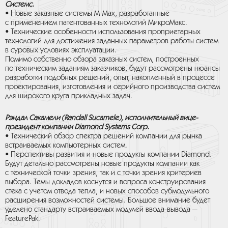
Системс.
•
Новые заказные системы M-Max, разработанные
с применением патентованных технологий МикроМакс.
•
Технические особенности использования проприетарных
технологий для достижения заданных параметров работы систем
в суровых условиях эксплуатации.
Помимо собственно обзора заказных систем, построенных
по техническим заданиям заказчиков, будут рассмотрены нюансы
разработки подобных решений, опыт, накопленный в процессе
проектирования, изготовления и серийного производства систем
для широкого круга прикладных задач.
Рэндал Сакамели (Randall Sucamele), исполнительный вице-
президент компании Diamond Systems Corp.
• Технический обзор спектра решений компании для рынка
встраиваемых компьютерных систем.
• Перспективы развития и новые продукты компании Diamond.
Будут детально рассмотрены новые продукты компании как
с технической точки зрения, так и с точки зрения критериев
выбора. Темы докладов коснутся и вопроса конструирования
стека с учетом отвода тепла, и новых способов субмодульного
расширения возможностей системы. Большое внимание будет
уделено стандарту встраиваемых модулей ввода-вывода —
FeaturePak.