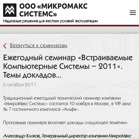
Предлагаем ознакомиться с темами докладов предстоящего
ежегодного технического семинара
«Встраиваемые Компьютерные Системы – 2011».">
Надежные решения
для жестких условий эксплуатации
Вернуться к семинарам
Ежегодный семинар «Встраиваемые
Компьютерные Системы – 2011».
Темы докладов...
6 октября 2011
Традиционный ежегодный технический семинар компании
«МикроМакс Системс» состоится 10 ноября в Москве, в VIP-зале
№ 7 гостиничного комплекса «Альфа».
Программа семинара включает доклады следующей тематики:
Александр Клоков, Генеральный директор компании МикроМакс