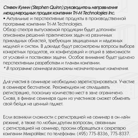
Стивен Куинн (Stephen Quinn) руководитель направления
международных продаж компании Tri-M Technologies Inc.
• Актуальные и перспективные продукты в производственной
программе компании Tri-M Technologies.
Обзор спектра выпускаемой продукции будет дополнен
описанием решений практических задач из различных
прикладных областей, требующих защищенных и надежных
модулей и систем. В докладе будут рассмотрены вопросы выбора
конкретных продуктов, их конфигураций и опций в зависимости
от условий и постановки задачи. Особое внимание будет уделено
перспективным разработкам и планам компании.
* В программе семинара возможны незначительные изменения.
Для участия в семинаре необходимо зарегистрироваться. Участие
в семинаре бесплатное. Рекомендуем не откладывать
регистрацию, поскольку количество мест в зале ограничено.
Снова, в финале семинара один из участников сможет обменять
свой бейдж на ценный гаджет.
Если возникли сложности с регистрацией на семинар в он-лайн
режиме, а также по любым другим вопросам, связанным
с регистрацией на семинар, просим обращаться к секретарю
компании МикроМакс по телефонам: (495) 775-8336, 775-8337.