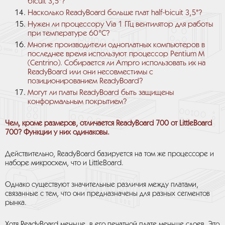
bicuit 3,5"?
Насколько ReadyBoard больше плат half-bicuit 3,5"?
Нужен ли процессору Via 1 ГГц вентилятор для работы
при температуре 60°С?
Многие производители одноплатных компьютеров в
последнее время используют процессор Pentium M
(Centrino). Собирается ли Ampro использовать их на
ReadyBoard или они несовместимы с
позиционированием ReadyBoard?
Могут ли платы ReadyBoard быть защищены
конформальным покрытием?
Чем, кроме размеров, отличается ReadyBoard 700 от LittleBoard
700? Функции у них одинаковы.
Действительно, ReadyBoard базируется на том же процессоре и
наборе микросхем, что и LittleBoard.
Однако существуют значительные различия между платами,
связанные с тем, что они предназначены для разных сегментов
рынка.
Хотя ReadyBoard меньше, в его печатной плате меньше слоев. Это