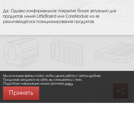
Да. Однако конформальное покрытие более актуально для
продуктов линий LittleBoard или CoreModule из-за
различающегося позиционирования продуктов.
Мы используем файлы cookie, чтобы сделать работу с сайтом удобнее.
Продолжая находиться на сайте, вы соглашаетесь с этим.
Подробную информацию можно прочитать
здесь
.
Принять
© 2026 ООО «МИКРОМАКС СИСТЕМС»
Карта сайта
/
Правила пользования сайтом
Политика конфиденциальности