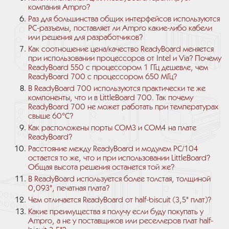
компания Ampro?
Раз для большинства общих интерфейсов используются
РС-разъемы, поставляет ли Ampro какие-либо кабели
или решения для разработчиков?
Как соотношение цена/качество ReadyBoard меняется
при использовании процессоров от Intel и Via? Почему
ReadyBoard 550 с процессором 1 ГГц дешевле, чем
ReadyBoard 700 с процессором 650 МГц?
В ReadyBoard 700 используются практически те же
компоненты, что и в LittleBoard 700. Так почему
ReadyBoard 700 не может работать при температурах
свыше 60°C?
Как расположены порты СОМ3 и СОМ4 на плате
ReadyBoard?
Расстояние между ReadyBoard и модулем РС/104
остается то же, что и при использовании LittleBoard?
Общая высота решения останется той же?
В ReadyBoard используется более толстая, толщиной
0,093", печатная плата?
Чем отличается ReadyBoard от half-biscuit (3,5" плат)?
Какие преимущества я получу если буду покупать у
Ampro, а не у поставщиков или реселлеров плат half-