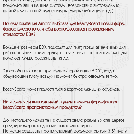
Проще сказать, для какого сегмента рынка ReadyBoard НЕ
подходит: защищенные системы (воздействие экстремально
низкой или высокой температуры, удары/вибрация и т.д.).
Почему компания Ampro выбрала для ReadyBoard новый форм-
фактор вместо того, чтобы воспользоваться проверенным
стандартом EBX?
Большие размеры ЕВХ подходят для плат, предназначенных для
работы в тяжелых температурных условиях, т.к. большая площадь
помогает лучше рассеивать тепло.
Это особенно важно при температурах выше 60°С, когда
обдувающий плату воздух не может быстро отводить тепло.
ReadyBoard может поместиться в корпусе меньших объемов.
Не является ли выполненный в уменьшенном форм-факторе
ReadyBoard проприетарным продуктом?
До настоящего момента не существовало реальных стандартов
среднеразмерных одноплатных компьютеров.
Не желая создавать проприетарный форм-фактор или 3,5" плату