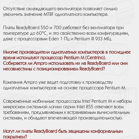
Отсутствие охлаждающего вентилятора позволяет сильно
увеличить значение MTBF одноплатного компьютера.
Платы ReadyBoard 550 и 700 работают без вентилятора при
температуре до 60°С, и это свойственно всем конфигурациям,
даже с процессорами Eden 1 ГГц и Pentium III 933 МГц.
Многие производители одноплатных компьютеров в последнее
время используют процессор Pentium M (Centrino).
Собирается ли Ampro использовать их на ReadyBoard или они
несовместимы с позиционированием ReadyBoard?
Компания Ampro уже ведет подготовку к производству
одноплатных компьютеров на основе процессора Pentium M.
Современные мобильные процессоры Intel Pentium M и наборы
микросхем системной логики серии Intel 855 отвечают всем
требованиям, предъявляемым к встраиваемым вычислительным
системам, и обладают впечатляющей производительностью.
Могут ли платы ReadyBoard быть защищены конформальным
покрытием?