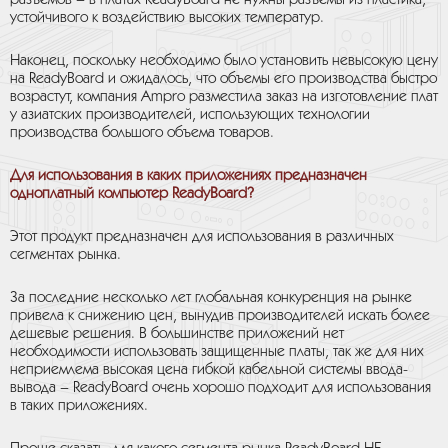
разъемов – в платах ReadyBoard не нужны разъемы из пластика,
устойчивого к воздействию высоких температур.
Наконец, поскольку необходимо было установить невысокую цену
на ReadyBoard и ожидалось, что объемы его производства быстро
возрастут, компания Ampro разместила заказ на изготовление плат
у азиатских производителей, использующих технологии
производства большого объема товаров.
Для использования в каких приложениях предназначен
одноплатный компьютер ReadyBoard?
Этот продукт предназначен для использования в различных
сегментах рынка.
За последние несколько лет глобальная конкуренция на рынке
привела к снижению цен, вынудив производителей искать более
дешевые решения. В большинстве приложений нет
необходимости использовать защищенные платы, так же для них
неприемлема высокая цена гибкой кабельной системы ввода-
вывода – ReadyBoard очень хорошо подходит для использования
в таких приложениях.