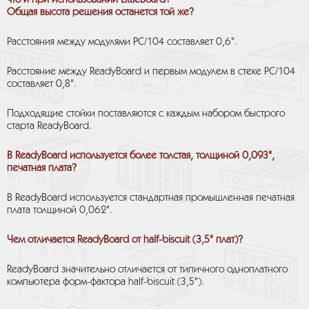
что и при использовании LittleBoard?
Общая высота решения останется той же?
Расстояния между модулями РС/104 составляет 0,6".
Расстояние между ReadyBoard и первым модулем в стеке РС/104
составляет 0,8".
Подходящие стойки поставляются с каждым набором быстрого
старта ReadyBoard.
В ReadyBoard используется более толстая, толщиной 0,093",
печатная плата?
В ReadyBoard используется стандартная промышленная печатная
плата толщиной 0,062".
Чем отличается ReadyBoard от half-biscuit (3,5" плат)?
ReadyBoard значительно отличается от типичного одноплатного
компьютера форм-фактора half-biscuit (3,5").