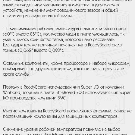
является следствием уменьшения количества подключаемых
устройств, изменения межпроводникового зазора и общей
стратегии разводки печатной платы.
Т.к. максимальная рабочая температура стала значительно ниже
(60°С вместо 85°С), количество меди в плате уменьшилось, т.к.
уменьшилось количество тепла, которое надо рассеивать.
Благодаря тем же причинам печатная плата ReadyBoard стала
тоньше (0,062" вместо 0,093").
Остальные компоненты, кроме процессора и набора микросхем,
подбирались по другим критериям, которые ставят цену выше
срока службы.
Поэтому в ReadyBoard использован чип Super I/O от компании
Winbond, тогда как в плате LittleBoard 700 используется чип Super
I/O производства компании SMC.
Многие компоненты ReadyBoard поставляются фирмами, ранее не
поставлявшими компоненты для защищенных компьютеров.
Снижение уровня рабочей температуры повлияло на выбор