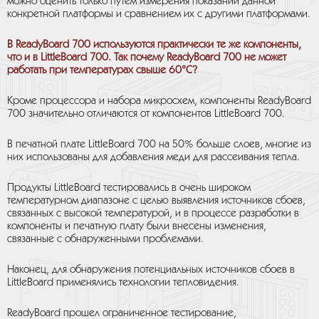
можно оценить только путем измерения показаний данной
конкретной платформы и сравнением их с другими платформами.
В ReadyBoard 700 используются практически те же компоненты,
что и в LittleBoard 700. Так почему ReadyBoard 700 не может
работать при температурах свыше 60°C?
Кроме процессора и набора микросхем, компоненты ReadyBoard
700 значительно отличаются от компонентов LittleBoard 700.
В печатной плате LittleBoard 700 на 50% больше слоев, многие из
них использованы для добавления меди для рассеивания тепла.
Продукты LittleBoard тестировались в очень широком
температурном диапазоне с целью выявления источников сбоев,
связанных с высокой температурой, и в процессе разработки в
компоненты и печатную плату были внесены изменения,
связанные с обнаруженными проблемами.
Наконец, для обнаружения потенциальных источников сбоев в
LittleBoard применялись технологии тепловидения.
ReadyBoard прошел ограниченное тестирование,