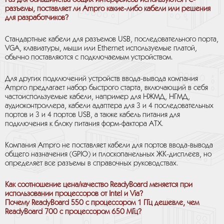
Раз для большинства общих интерфейсов используются РС-
разъемы, поставляет ли Ampro какие-либо кабели или решения
для разработчиков?
Стандартные кабели для разъемов USB, последовательного порта,
VGA, клавиатуры, мыши или Ethernet используемые платой,
обычно поставляются с подключаемым устройством.
Для других подключений устройств ввода-вывода компания
Ampro предлагает набор быстрого старта, включающий в себя
частоиспользуемые кабели, например для НЖМД, НГМД,
аудиоконтроллера, кабели адаптера для 3 и 4 последовательных
портов и 3 и 4 портов USB, а также кабель питания для
подключения к блоку питания форм-фактора АТХ.
Компания Ampro не поставляет кабели для портов ввода-вывода
общего назначения (GPIO) и плоскопанельных ЖК-дисплеев, но
определяет все разъемы в справочных руководствах.
Как соотношение цена/качество ReadyBoard меняется при
использовании процессоров от Intel и Via?
Почему ReadyBoard 550 с процессором 1 ГГц дешевле, чем
ReadyBoard 700 с процессором 650 МГц?