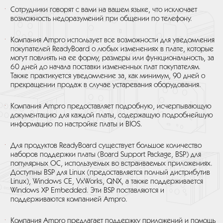
Сотрудники говорят с вами на вашем языке, что исключает
возможность недоразумений при общении по телефону.
Компания Ampro использует все возможности для уведомления
покупателей ReadyBoard о любых изменениях в плате, которые
могут повлиять на ее форму, размеры или функциональность, за
60 дней до начала поставки измененных плат покупателям.
Также практикуется уведомление за, как минимум, 90 дней о
прекращении продаж в случае устаревания оборудования.
Компания Ampro предоставляет подробную, исчерпывающую
документацию для каждой платы, содержащую подробнейшую
информацию по настройке платы и BIOS.
Для продуктов ReadyBoard существует большое количество
наборов поддержки платы (Board Support Package, BSP) для
популярных ОС, используемых во встраиваемых приложениях.
Доступны BSP для Linux (предоставляется полный дистрибутив
Linux), Windows CE, VxWorks, QNX, а также поддерживается
Windows XP Embedded. Эти BSP поставляются и
поддерживаются компанией Ampro.
Компания Ampro предлагает поддержку приложений и помощь