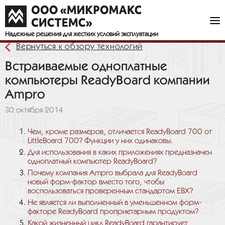
Надежные решения
для жестких условий эксплуатации
Вернуться к обзору технологий
Встраиваемые одноплатные
компьютеры ReadyBoard компании
Ampro
30 октября 2014
Чем, кроме размеров, отличается ReadyBoard 700 от
LittleBoard 700? Функции у них одинаковы.
Для использования в каких приложениях предназначен
одноплатный компьютер ReadyBoard?
Почему компания Ampro выбрала для ReadyBoard
новый форм-фактор вместо того, чтобы
воспользоваться проверенным стандартом EBX?
Не является ли выполненный в уменьшенном форм-
факторе ReadyBoard проприетарным продуктом?
Какой жизненный цикл ReadyBoard гарантирует