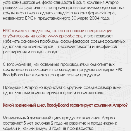
установившегося де-факто стандарта Biscuit, компания Ampro
решила сотрудничать с четырьмя производителями одноплатных
компьютеров для создания стандарта нового форм-фактора,
названного EPIC и представленного 30 марта 2004 года.
EPIC является стандартом, т.к. его основные спецификации
опубликованы на сайте
www.epic-sbc.org
, и это позволяет
избежать основной проблемы форм-факторов среднеформатных
одноплатных компьютеров – несовместимости интерфейсов
расширения и ввода-вывода.
С того момента, как остальные производители одноплатных
компьютеров согласились производить продукты стандарта EPIC,
ReadyBoard не является проприетарным продуктом.
Продукция Ampro конкурирует с другими среднеразмерными
одноплатными компьютерами в цене и возможностях.
Какой жизненный цикл ReadyBoard гарантирует компания Ampro?
Минимальный жизненный цикл продуктов компании Ampro
составляет 5 лет, включая 2 года на развитие и продвижение
модели и, как минимум, 3 года на производство.