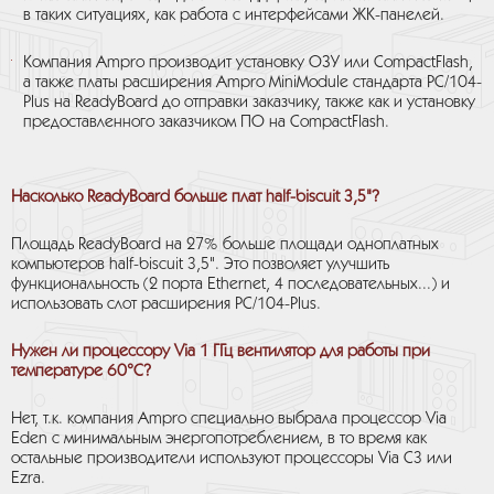
в таких ситуациях, как работа с интерфейсами ЖК-панелей.
Компания Ampro производит установку ОЗУ или CompactFlash,
а также платы расширения Ampro MiniModule стандарта PC/104-
Plus на ReadyBoard до отправки заказчику, также как и установку
предоставленного заказчиком ПО на CompactFlash.
Насколько ReadyBoard больше плат half-biscuit 3,5"?
Площадь ReadyBoard на 27% больше площади одноплатных
компьютеров half-biscuit 3,5". Это позволяет улучшить
функциональность (2 порта Ethernet, 4 последовательных...) и
использовать слот расширения PC/104-Plus.
Нужен ли процессору Via 1 ГГц вентилятор для работы при
температуре 60°С?
Нет, т.к. компания Ampro специально выбрала процессор Via
Eden с минимальным энергопотреблением, в то время как
остальные производители используют процессоры Via C3 или
Ezra.