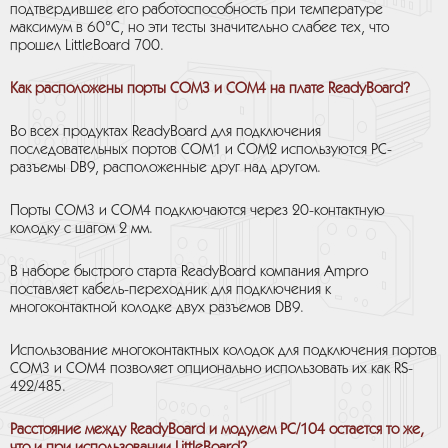
подтвердившее его работоспособность при температуре
максимум в 60°С, но эти тесты значительно слабее тех, что
прошел LittleBoard 700.
Как расположены порты СОМ3 и СОМ4 на плате ReadyBoard?
Во всех продуктах ReadyBoard для подключения
последовательных портов СОМ1 и СОМ2 используются РС-
разъемы DB9, расположенные друг над другом.
Порты СОМ3 и СОМ4 подключаются через 20-контактную
колодку с шагом 2 мм.
В наборе быстрого старта ReadyBoard компания Ampro
поставляет кабель-переходник для подключения к
многоконтактной колодке двух разъемов DB9.
Использование многоконтактных колодок для подключения портов
СОМ3 и СОМ4 позволяет опционально использовать их как RS-
422/485.
Расстояние между ReadyBoard и модулем РС/104 остается то же,