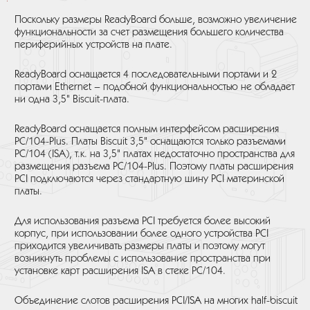
Поскольку размеры ReadyBoard больше, возможно увеличение
функциональности за счет размещения большего количества
периферийных устройств на плате.
ReadyBoard оснащается 4 последовательными портами и 2
портами Ethernet – подобной функциональностью не обладает
ни одна 3,5" Biscuit-плата.
ReadyBoard оснащается полным интерфейсом расширения
PC/104-Plus. Платы Biscuit 3,5" оснащаются только разъемами
РС/104 (ISA), т.к. на 3,5" платах недостаточно пространства для
размещения разъема PC/104-Plus. Поэтому платы расширения
PCI подключаются через стандартную шину PCI материнской
платы.
Для использования разъема PCI требуется более высокий
корпус, при использовании более одного устройства PCI
приходится увеличивать размеры платы и поэтому могут
возникнуть проблемы с использование пространства при
установке карт расширения ISA в стеке РС/104.
Объединение слотов расширения PCI/ISA на многих half-biscuit