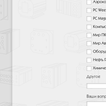
Аэроко
PC Wee
PC Mag
Компью
Мир П
Мир Ав
Оборуд
Нефть 
Химиче
Другое
Ваши воп