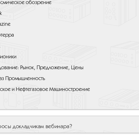
смическое обозрение
k
azine
терра
К
ионики
ование: Рынок, Предложение, Цены
Газ Промышленность
ское и Нефтегазовое Машиностроение
росы докладчикам вебинара?