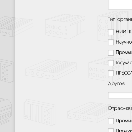
Тип орган
НИИ, К
Научно
Промыш
Госуда
ПРЕСС
Другое
Отраслева
Промыш
Продук