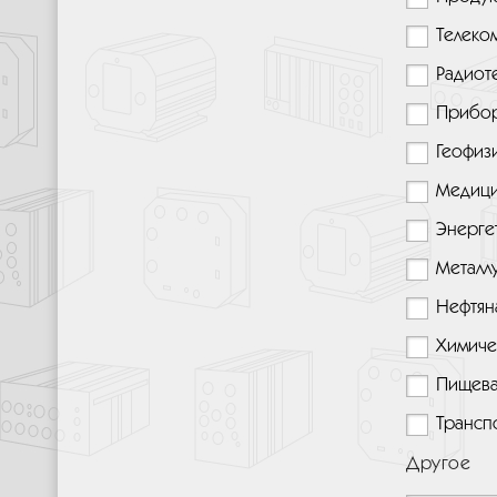
Телеко
Радиот
Прибо
Геофиз
Медици
Энерге
Металл
Нефтян
Химиче
Пищева
Трансп
Другое