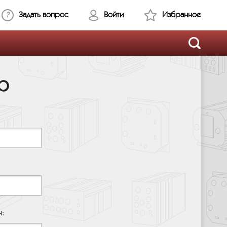
Задать вопрос
Войти
Избранное
р
я: