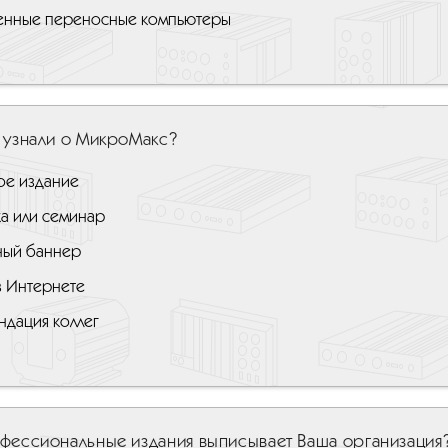
нные переносные компьютеры
 узнали о МикроМакс?
ое издание
ка или семинар
ный баннер
в Интернете
ндация коллег
фессиональные издания выписывает Ваша организация