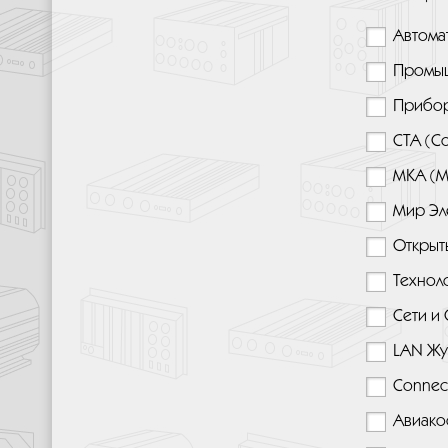
Автома
Промыш
Прибор
СТА (С
МКА (М
Мир Эл
Открыт
Техноло
Сети и
LAN Жу
Connec
Авиако