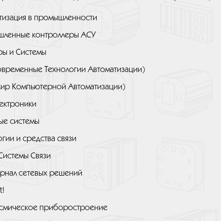
тизация в промышленности
ленные контроллеры АСУ
ы и Системы
овременные Технологии Автоматизации)
ир Компьютерной Автоматизации)
ектроники
ые системы
гии и средства связи
 Системы Связи
рнал сетевых решений
t!
смическое приборостроение