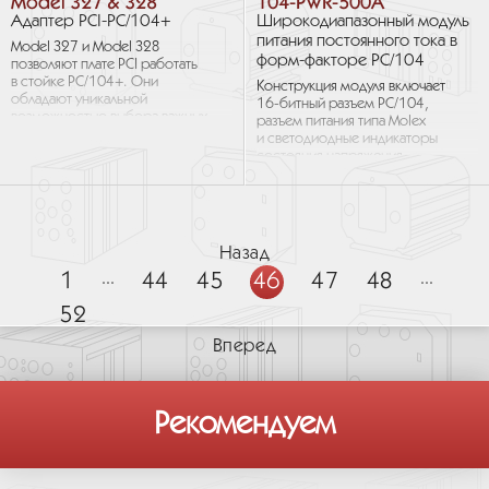
Model 327 & 328
104-PWR-500A
Адаптер PCI-PC/104+
Широкодиапазонный модуль
питания постоянного тока в
Model 327 и Model 328
форм-факторе PC/104
позволяют плате PCI работать
в стойке PC/104+. Они
Конструкция модуля включает
обладают уникальной
16-битный разъем PC/104,
возможностью выбора важных
разъем питания типа Molex
сигналов PC/104+ при помощи
и светодиодные индикаторы
перемычек. Таким образом
состояния напряжения.
нет...
Поскольку температура всегда
является одним из наиболее...
Назад
1
...
44
45
46
47
48
...
52
Вперед
Рекомендуем