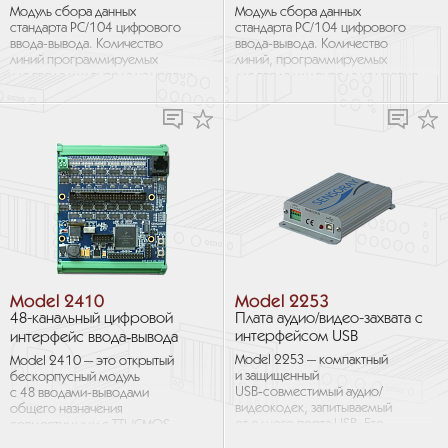
Модуль сбора данных
Модуль сбора данных
стандарта PC/104 цифрового
стандарта PC/104 цифрового
ввода-вывода. Количество
ввода-вывода. Количество
линий программируемых
линий, программируемых
для ввода или вывода на уровне
для ввода или вывода на уровне
бита (индивидуально каждая
порта (8 бит одновременно):
линия): 48. Прямое
24. Количество линий...
подключение к...
Model 2410
Model 2253
48-канальный цифровой
Плата аудио/видео-захвата с
интерфейсом USB
интерфейс ввода‑вывода
Model 2253 — компактный
Model 2410 — это открытый
и защищенный
бескорпусный модуль
USB‑совместимый аудио/
с 48 вводами-выводами
видеокодек, запитываемый
общего назначения
от одного порта USB. Его
совместимыми с TTL/CMOS,
малые размеры (38×70 мм)
и Ethernet 10/100 Мб/с.