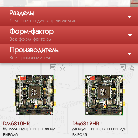
Разделы
Компоненты для встраиваемых...
Форм-фактор
Все форм-факторы
Производитель
Все производители
DM6810HR
DM6812HR
Модуль цифрового ввода-
Модуль цифрового ввода-
вывода
вывода