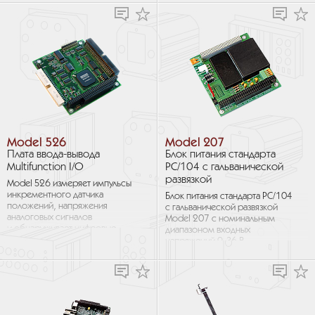
и низкое энергопотребление
Он имеет современные...
(1,5 Вт) делают его...
Model 526
Model 207
Плата ввода-вывода
Блок питания стандарта
Multifunction I/O
PC/104 с гальванической
развязкой
Model 526 измеряет импульсы
инкрементного датчика
Блок питания стандарта PC/104
положений, напряжения
с гальванической развязкой
аналоговых сигналов
Model 207 с номинальным
и обнаруживает цифровые
диапазоном входных
сигналы. Она также генерирует
напряжений 9-36 В
аналоговые напряжения,
постоянного тока и выходными
цифровые сигналы
параметрами +5 В
и оснащена...
постоянного тока при 4 A...