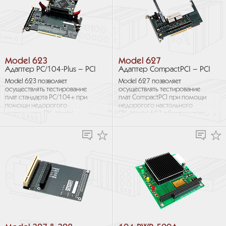
Model 623
Model 627
Адаптер PC/104-Plus – PCI
Адаптер CompactPCI – PCI
Model 623 позволяет
Model 627 позволяет
осуществлять тестирование
осуществлять тестирование
плат стандарта PC/104+ при
плат CompactPCI при помощи
помощи недорогого
недорогого настольного
настольного ПК. Model
ПК. Model 627 обеспечивает
623 обеспечивает
значительную экономию
значительную экономию
времени в процессе
времени в процессе
разработки и тестирования
разработки и тестирования...
продукта...