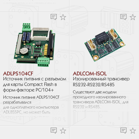
плат с процессорами Intel
и встраиваемых материнских
Core высокой мощности.
плат с процессорами
Устройство обладает...
Intel Core высокой мощности.
Устройство...
ADLPS104CF
ADLCOM-ISOL
Источник питания с разъемом
Изолированный трансивер
для карты Compact Flash в
RS232‑RS232/RS485
форм-факторе PC/104+
Существуют две модели
проходного изолированного
Источник питания ADLPS104CF
трансивера ADLCOM-ISOL, для
разрабатывался
RS232 и RS485.
для одноплатного компьютера
Они обеспечивают
ADL855PC, но может быть
надежность при
использован и для других
использовании компьютерной
одноплатных компьютеров.
системы в условиях сильных...
ADLPS104CF подключается...