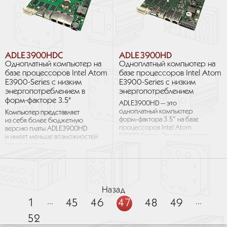
ADLE3900HDC
ADLE3900HD
Одноплатный компьютер на
Одноплатный компьютер на
базе процессоров Intel Atom
базе процессоров Intel Atom
E3900-Series с низким
E3900-Series с низким
энергопотреблением в
энергопотреблением
форм-факторе 3.5"
ADLE3900HD — это
одноплатный компьютер
Компьютер представляет
форм‑фактора 3.5″ на базе
из себя более бюджетную
процессоров Intel Atom
версию платы ADLE3900HD
E3900‑Series. Эти процессоры
и имеет меньше возможностей
могут работать
ввода-вывода.
при температуре от −40
ADLE3900HDC — это
до +110...
одноплатный компьютер
форм-фактора 3.5″...
Назад
1
...
45
46
47
48
49
...
52