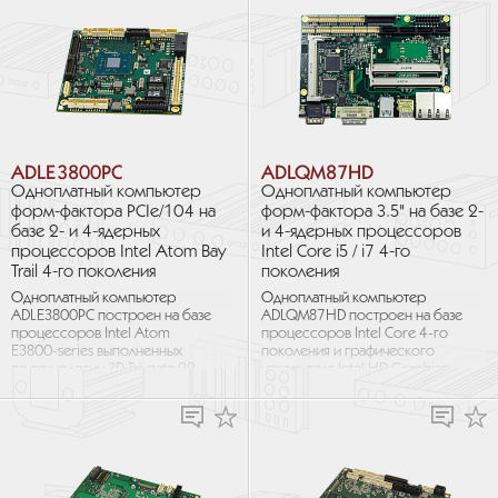
ADLE3800PC
ADLQM87HD
Одноплатный компьютер
Одноплатный компьютер
форм-фактора PCIe/104 на
форм-фактора 3.5" на базе 2-
базе 2- и 4-ядерных
и 4-ядерных процессоров
процессоров Intel Atom Bay
Intel Core i5 / i7 4-го
Trail 4-го поколения
поколения
Одноплатный компьютер
Одноплатный компьютер
ADLE3800PC построен на базе
ADLQM87HD построен на базе
процессоров Intel Atom
процессоров Intel Core 4-го
E3800-series выполненных
поколения и графического
по технологии 3D Tri-gate 22-
ускорителя Intel HD Graphics
нм. Он отличается высокой
4600 с поддержкой
вычислительной...
DirectX11.1, OpenGL 4.0...