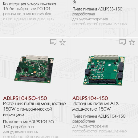
Вт
Конструкция модуля включает
16-битный разъем PC/104,
Плата питания ADLPS35-150
разъем питания типа Molex
разработана
и светодиодные индикаторы
для удовлетворения
состояния напряжения.
потребностей промышленных
Поскольку температура всегда
и встраиваемых материнских
является одним из наиболее...
плат. Она обладает
небольшими размерами,
способна надежно выдавать...
ADLPS104ISO-150
ADLPS104-150
Источник питания мощностью
Источник питания ATX
150W с гальванической
мощностью 150W
изоляцией
Плата питания ADLPS104-150
разработана
Плата питания ADLPS104ISO-
для удовлетворения
150 разработана
потребностей промышленных
для удовлетворения
и встраиваемых материнских
потребностей промышленных