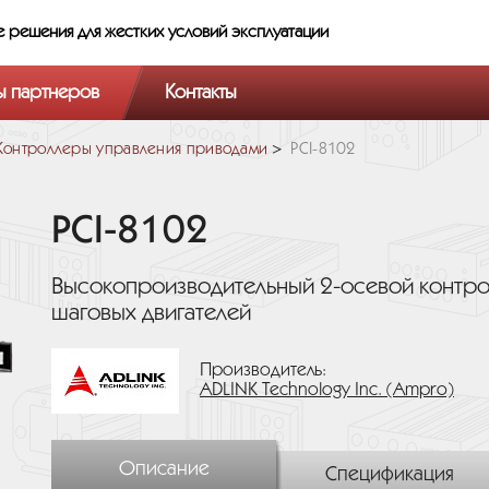
е решения
для жестких условий эксплуатации
ы партнеров
Контакты
Контроллеры управления приводами
PCI-8102
PCI-8102
Высокопроизводительный 2-осевой контро
шаговых двигателей
Производитель:
ADLINK Technology Inc. (Ampro)
Описание
Спецификация