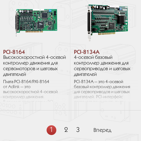
PCI-8164
PCI-8134A
Высокоскоростной 4-осевой
4-осевой базовый
контроллер движения для
контроллер движения для
сервомоторов и шаговых
сервоприводов и шаговых
двигателей
двигателей
Плата PCI-8164/PXI-8164
PCI-8134A — это 4-осевой
от Adlink — это
базовый контроллер движения
высокоскоростной 4-осевой
для сервоприводов и шаговых
контроллер движения.
двигателей. PCI-интерфейс
В отличие от плат серии PCI-
позволяет подключать платы
8132/34, PCI-8164/PXI-8164
в режиме plug-and-play, что
обеспечивает лучшую
упрощает...
линейную...
1
2
3
Вперед