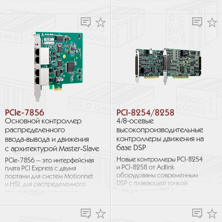
функцию аварийной остановки,
функцию аварийной остановки,
программную защиту, функцию
программную защиту, функцию
переключения между
переключения между
картами...
картами...
PCIe-7856
PCI-8254/8258
Основной контроллер
4/8-осевые
распределенного
высокопроизводительные
контроллеры движения на
ввода‑вывода и движения
базе DSP
с архитектурой Master‑Slave
Новые контроллеры PCI-8254
PCIe-7856 — это интерфейсная
и PCI-8258 от Adlink
плата PCI Express с двумя
оборудованы современным
портами для систем Motionnet
DSP с плавающей точкой
и HSL для распределенного
и технологией FPGA для
ввода-вывода и движения
обеспечения высокой
в приложениях
скорости
промышленной...
и производительности...