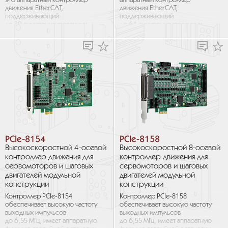
это аппаратный контроллер
аппаратный контроллер
движения EtherCAT,
движения EtherCAT,
поддерживающий
поддерживающий
до 32 синхронизированных
до 64 синхронизированных
осей и более 10 000 точек
осей и более 10 000 точек
одновременно. ...
одновременно. ...
PCIe-8154
PCIe-8158
Высокоскоростной 4-осевой
Высокоскоростной 8-осевой
контроллер движения для
контроллер движения для
сервомоторов и шаговых
сервомоторов и шаговых
двигателей модульной
двигателей модульной
конструкции
конструкции
Контроллер PCIe-8154
Контроллер PCIe-8158
обеспечивает высокую частоту
обеспечивает высокую частоту
выходных импульсов
выходных импульсов
до 6,55 МГц, имеет аппаратную
до 6,55 МГц, имеет аппаратную