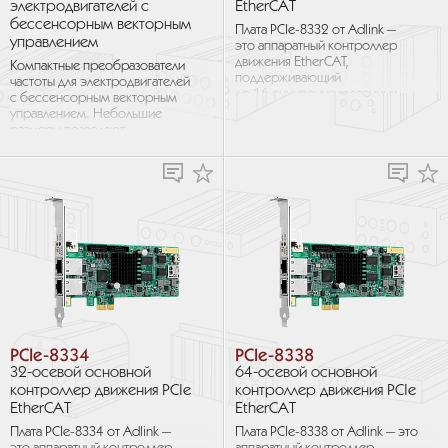
электродвигателей с
EtherCAT
бессенсорным векторным
Плата PCIe-8332 от Adlink —
управлением
это аппаратный контроллер
движения EtherCAT,
Компактные преобразователи
поддерживающий
частоты для электродвигателей
до 16 синхронизированных
с бессенсорным векторным
осей и более 10 000 точек
управлением. Небольшие
одновременно. ...
размеры позволяют
использовать изделия
в приложениях малой
и средней...
PCIe-8334
PCIe-8338
32-осевой основной
64-осевой основной
контроллер движения PCIe
контроллер движения PCIe
EtherCAT
EtherCAT
Плата PCIe-8334 от Adlink —
Плата PCIe-8338 от Adlink — это