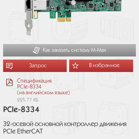
Как заказать систему М-Мах
В избранное
Запрос
Спецификация
PCIe-8334
(на английском языке)
225.77 КБ
PCIe-8334
32-осевой основной контроллер движения
PCIe EtherCAT