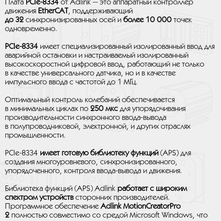
Плата
PCIe-8334
от Adlink — это аппаратный контроллер
движения
EtherCAT
, поддерживающий
до 32
синхронизированных осей и
более 10 000
точек
одновременно.
PCIe-8334
имеет специализированный изолированный ввод для
аварийной остановки и настраиваемый изолированный
высокоскоростной цифровой ввод, работающий не только
в качестве универсального датчика, но и в качестве
импульсного ввода с частотой до 1 МГц.
Оптимальный контроль колебаний обеспечивается
в минимальных циклах по
250 мкс
для упорядочивания
производительности синхронного ввода-вывода
в полупроводниковой, электронной, и других отраслях
промышленности.
PCIe-8334
имеет готовую библиотеку функций
(APS) для
создания многоуровневого, синхронизированного,
упорядоченного, контроля ввода-вывода и движения.
Библиотека функций (APS) Adlink
работает с широким
спектром устройств
сторонних производителей.
Программное обеспечение
Adlink MotionCreatorPro
2
полностью совместимо со средой Microsoft Windows, что