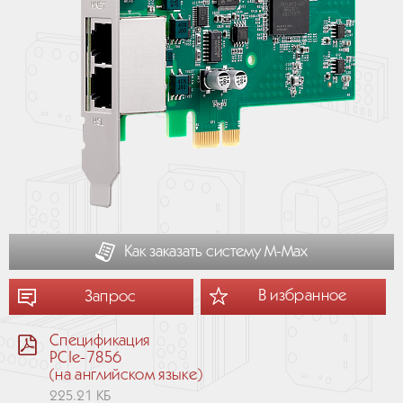
Как заказать систему М-Мах
В избранное
Запрос
Спецификация
PCIe-7856
(на английском языке)
225.21 КБ