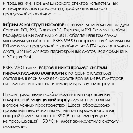
и предназначенное для широкого спектра испытательных
и измерительных приложений, требующих высокой
пропускной способности.
Гибридная конструкция слотов
позволяет устанавливать модули
CompactPCI, PXI, CompactPCI Express, и PXI Express в любой
периферийный слот PXES-2301, обеспечивая тем самым
максимальную гибкость. PXES-2590 построено на 4-канальном
PXI express с пропускной способностью 8 ГБ/с для системного
слота, и 2 ГБ/с для всех периферийных слотов (все соединены
с PCIe gen2×4).
PXES-2301 имеет
встроенный контроллер системы
интеллектуального мониторинга
который отслеживает
состояние шасси включая скорость вращения вентиляторов,
системные напряжения, и температуру внутри корпуса.
Шасси представляет собой компактный портативный
полурековый
защищенный корпус
для использования
в ограниченных пространствах. Шасси оборудовано
промышленным источником питания переменного тока
который выдает мощность 320 Вт при температуре
не превышающей +50 °C, и имеет великолепную систему
охлаждения.