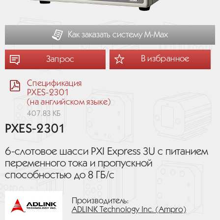
Как заказать систему М-Мах
В избранное
Запрос
Спецификация
PXES-2301
(на английском языке)
407.83 КБ
PXES-2301
6-слотовое шасси PXI Express 3U с питанием
переменного тока и пропускной
способностью до 8 ГБ/с
Производитель:
ADLINK Technology Inc. (Ampro)