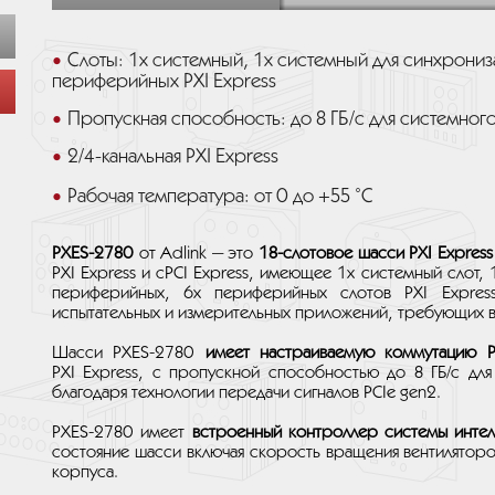
Слоты: 1x системный, 1x системный для синхрони
периферийных PXI Express
Пропускная способность: до 8 ГБ/с для системного
2/4-канальная PXI Express
Рабочая температура: от 0 до +55 ˚C
PXES-2780
от Adlink — это
18-слотовое шасси PXI Express
PXI Express и cPCI Express, имеющее 1x системный слот,
периферийных, 6x периферийных слотов PXI Expres
испытательных и измерительных приложений, требующих 
Шасси PXES-2780
имеет настраиваемую коммутацию P
PXI Express, с пропускной способностью до 8 ГБ/с для
благодаря технологии передачи сигналов PCIe gen2.
PXES-2780 имеет
встроенный контроллер системы интел
состояние шасси включая скорость вращения вентиляторо
корпуса.