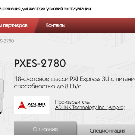
е решения
для жестких условий эксплуатации
ы партнеров
Контакты
S-2780
PXES-2780
18-слотовое шасси PXI Express 3U с питан
способностью до 8 ГБ/с
Производитель:
ADLINK Technology Inc. (Ampro)
Описание
Спецификация