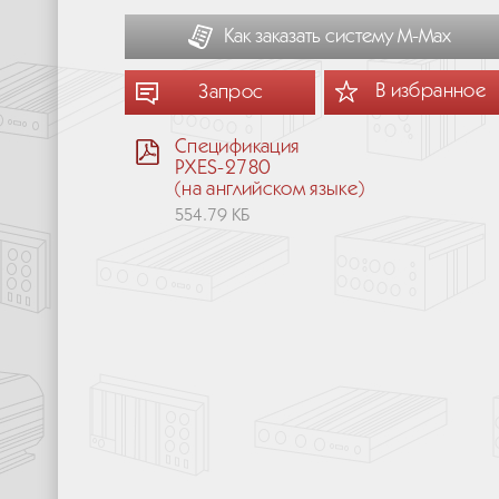
Как заказать систему М-Мах
В избранное
Запрос
Спецификация
PXES-2780
(на английском языке)
554.79 КБ