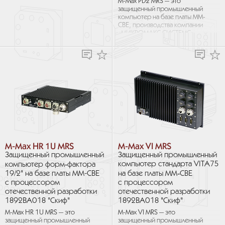
M-Max PD2 MRS — это
охлаждения. Компьютер
защищенный промышленный
объединяет в себе мощь
компьютер на базе платы MM-
процессора Intel Core i5 8-
CBE, производства компании
го...
«МИКРОМАКС СИСТЕМС»
с процессором
отечественной разработки...
M-Max HR 1U MRS
M-Max VI MRS
Защищенный промышленный
Защищенный промышленный
компьютер стандарта VITA75
компьютер форм‑фактора
19/2" на базе платы MM-CBE
на базе платы MM‑CBE
с процессором
с процессором
отечественной разработки
отечественной разработки
1892ВА018 "Скиф"
1892ВА018 "Скиф"
M-Max HR 1U MRS — это
M-Max VI MRS — это
защищенный промышленный
защищенный промышленный