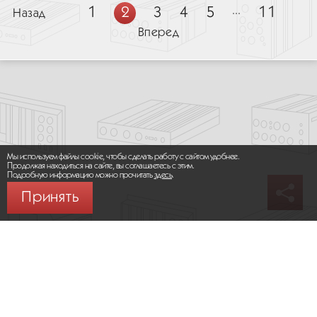
1
2
3
4
5
...
11
Назад
Вперед
Мы используем файлы cookie, чтобы сделать работу с сайтом удобнее.
Продолжая находиться на сайте, вы соглашаетесь с этим.
Подробную информацию можно прочитать
здесь
.
Принять
© 2026 ООО «МИКРОМАКС СИСТЕМС»
Карта сайта
/
Правила пользования сайтом
Политика конфиденциальности
Москва,
+7 (495) 275-83-36
Сайт разработан:
Progressive Media