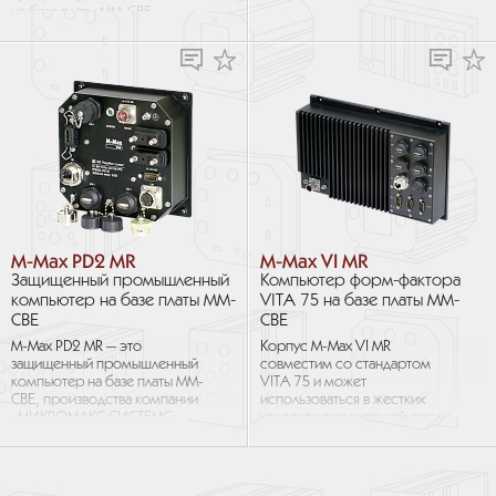
на базе платы MM-CBE,
производства компании
«МИКРОМАКС СИСТЕМС»...
M-Max PD2 MR
M-Max VI MR
Защищенный промышленный
Компьютер форм-фактора
компьютер на базе платы MM-
VITA 75 на базе платы MM-
CBE
CBE
M-Max PD2 MR — это
Корпус M-Max VI MR
защищенный промышленный
совместим со стандартом
компьютер на базе платы MM-
VITA 75 и может
CBE, производства компании
использоваться в жестких
«МИКРОМАКС СИСТЕМС».
условиях окружающей среды
В основе процессорной платы
для установки на различные
MM‑CBE лежит...
виды транспортных средств.
Легкий...