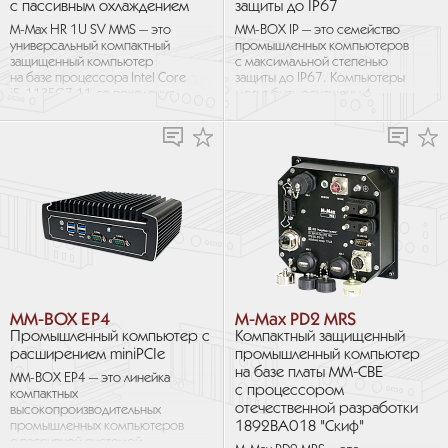
с пассивным охлаждением
защиты до IP67
M-Max HR 1U SV MMS — это
MM-BOX IP — это семейство
универсальный компактный
промышленных компьютеров
защищенный компьютер
с максимальной степенью
на базе процессора Intel Core
защиты до IP67. Компьютеры
i5-1135G7 11-го поколения
могут быть оснащены 4-
или Celeron 6305E.
ядерными процессорами Intel
Полностью...
Celeron или Intel Atom...
MM-BOX EP4
M-Max PD2 MRS
Промышленный компьютер с
Компактный защищенный
расширением miniPCIe
промышленный компьютер
на базе платы MM-CBE
MM-BOX EP4 — это линейка
с процессором
компактных
отечественной разработки
высокопроизводительных
1892ВА018 "Скиф"
промышленных компьютеров
с пассивной системой