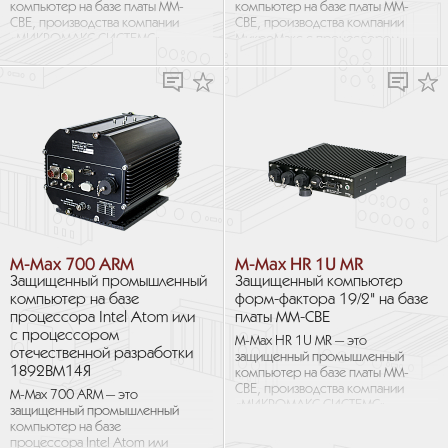
компьютер на базе платы MM-
компьютер на базе платы MM-
CBE, производства компании
CBE, производства компании
«МИКРОМАКС СИСТЕМС»
МикроМакс с процессором
с процессором
отечественной разработки
отечественной разработки...
1892ВА018 «Скиф». Корпус...
M-Max 700 ARM
M-Max HR 1U MR
Защищенный промышленный
Защищенный компьютер
компьютер на базе
форм-фактора 19/2" на базе
процессора Intel Atom или
платы MM-CBE
с процессором
M-Max HR 1U MR — это
отечественной разработки
защищенный промышленный
1892ВМ14Я
компьютер на базе платы MM-
CBE, производства компании
M-Max 700 ARM — это
«МИКРОМАКС СИСТЕМС».
защищенный промышленный
Корпус M-Max HR 1U MR
компьютер на базе
выполнен в форм-факторе...
процессора Intel Atom или