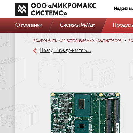
Надежны
О компании
Системы M-Max
Продукт
Компоненты для встраиваемых компьютеров
Ко
Назад к результатам...