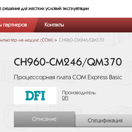
е решения
для жестких условий эксплуатации
ы партнеров
Контакты
мпьютер-на-модуле (COM)
CH960-CM246/QM370
CH960-CM246/QM370
Процессорная плата COM Express Basic
Производитель:
DFI
Описание
Спецификация