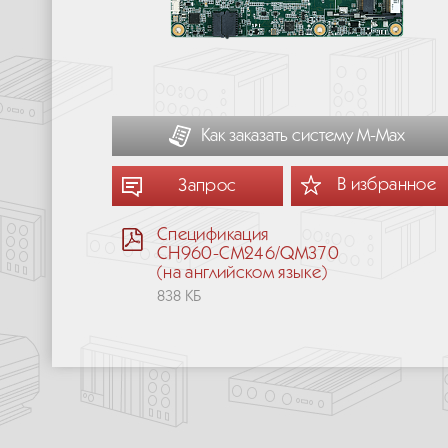
Как заказать систему М-Мах
В избранное
Запрос
Спецификация
CH960-CM246/QM370
(на английском языке)
838 КБ