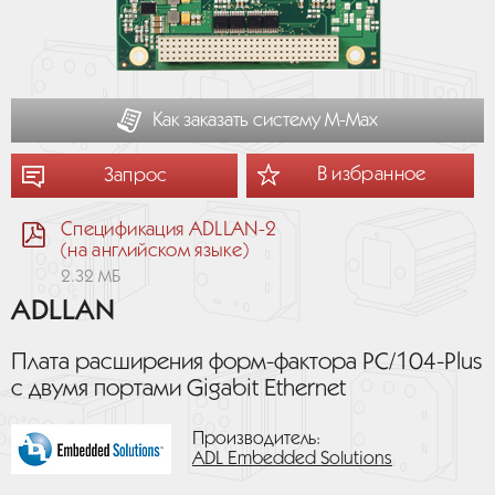
Как заказать систему М-Мах
В избранное
Запрос
Спецификация ADLLAN-2
(на английском языке)
2.32 МБ
ADLLAN
Плата расширения форм-фактора PC/104-Plus
с двумя портами Gigabit Ethernet
Производитель:
ADL Embedded Solutions