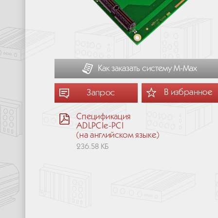
Как заказать систему М-Мах
В избранное
Запрос
Спецификация
ADLPCIe-PCI
(на английском языке)
236.58 КБ