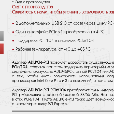
* Снят с производства
Снят с производства
Свяжитесь с нами, чтобы уточнить возможность за
2 дополнительных USB 2.0 от хоста через шину PCI
Один интерфейс PCIe x1 преобразован в 4 PCI
Поддержка PCI-104 в системах PCIe/104
Рабочая температура: от -40 до +85 °C
Адаптер
ADLPCIe-PCI
позволяет доработать существующи
PCIe/104
, сохраняя при этом поддержку периферийных у
системы использующие ADL945PC с шиной PCI/104 или AD
с тем, чтобы иметь возможность использования со
процессоров Intel Core 2-го и 3-го поколений, и при этом
Адаптер
ADLPCIe-PCI PCIe/104
преобразует один интерфей
PCI работающих с тактовой частотой 33/66 МГц. Это поз
в стек PCIe/104. Плата ADLPCIe-PCI также дает возможн
от хоста через шину PCI Express.