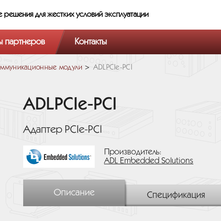
е решения
для жестких условий эксплуатации
ы партнеров
Контакты
ммуникационные модули
ADLPCIe-PCI
ADLPCIe-PCI
Адаптер PCIe-PCI
Производитель:
ADL Embedded Solutions
Описание
Спецификация