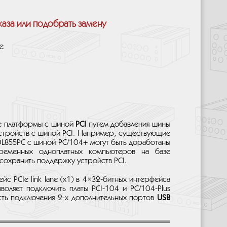
каза или подобрать замену
e
е платформы с шиной
PCI
путем добавления шины
стройств с шиной PCI. Например, существующие
L855PC с шиной PC/104+ могут быть доработаны
временных одноплатных компьютеров на базе
 сохранить поддержку устройств PCI.
с PCIe link lane (x1) в 4×32-битных интерфейса
воляет подключить платы PCI-104 и PC/104-Plus
ость подключения 2-х дополнительных портов
USB