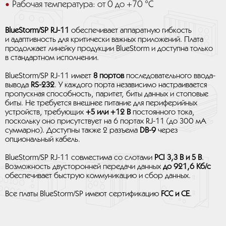
Рабочая температура: от 0 до +70 °C
BlueStorm/SP RJ-11
обеспечивает аппаратную гибкость
и адаптивность для критически важных приложений. Плата
продолжает линейку продукции BlueStorm и доступна только
в стандартном исполнении.
BlueStorm/SP RJ-11 имеет
8 портов
последовательного ввода-
вывода
RS-232
. У каждого порта независимо настраивается
пропускная способность, паритет, биты данных и стоповые
биты. Не требуется внешнее питание для периферийных
устройств, требующих
+5 или +12 В
постоянного тока,
поскольку оно присутствует на 6 портах RJ-11 (до 300 мА
суммарно). Доступны также 2 разъема
DB-9
через
опциональный кабель.
BlueStorm/SP RJ-11 совместима со слотами
PCI 3,3 В и 5 В
.
Возможность двусторонней передачи данных
до 921,6 Кб/с
обеспечивает быструю коммуникацию и сбор данных.
Все платы BlueStorm/SP имеют сертификацию
FCC и CE
.