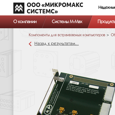
Надежны
О компании
Системы M-Max
Продукт
Компоненты для встраиваемых компьютеров
Об
Назад к результатам...