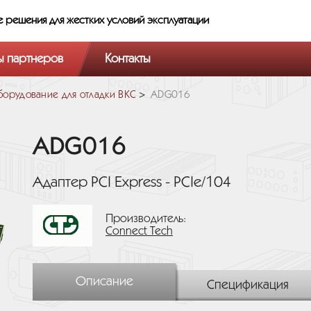
е решения
для жестких условий эксплуатации
ы партнеров
Контакты
орудование для отладки ВКС
ADG016
ADG016
Адаптер PCI Express - PCIe/104
Производитель:
Connect Tech
Описание
Спецификация