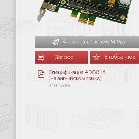
Как заказать систему М-Мах
В избранное
Запрос
Спецификация ADG016
(на английском языке)
340.46 КБ