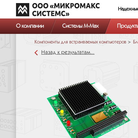
Надежны
О компании
Системы M-Max
Продукт
Компоненты для встраиваемых компьютеров
Бл
Назад к результатам...