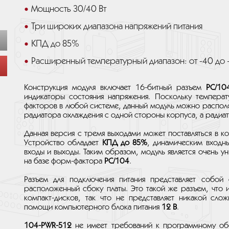
Мощность 30/40 Вт
Три широких диапазона напряжений питания
КПД до 85%
Расширенный температурный диапазон: от -40 до 
Конструкция модуля включает 16-битный разъем
PC/10
индикаторы состояния напряжения. Поскольку температ
факторов в любой системе, данный модуль можно располо
радиатора охлаждения с одной стороны корпуса, а радиа
Данная версия с тремя выходами может поставляться в к
Устройство обладает
КПД до 85%
, динамическим входн
входы и выходы. Таким образом, модуль является очень 
на базе форм-фактора
PC/104
.
Разъем для подключения питания представляет собой
расположенный сбоку платы. Это такой же разъем, что 
компакт-дисков, так что не представляет никакой сло
помощи компьютерного блока питания
12 В
.
104-PWR-512
не имеет требований к программному обе