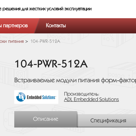
е решения
для жестких условий эксплуатации
ы партнеров
Контакты
оки питания
104-PWR-512A
104-PWR-512A
Встраиваемые модули питания форм‑факт
Производитель:
ADL Embedded Solutions
Описание
Спецификация