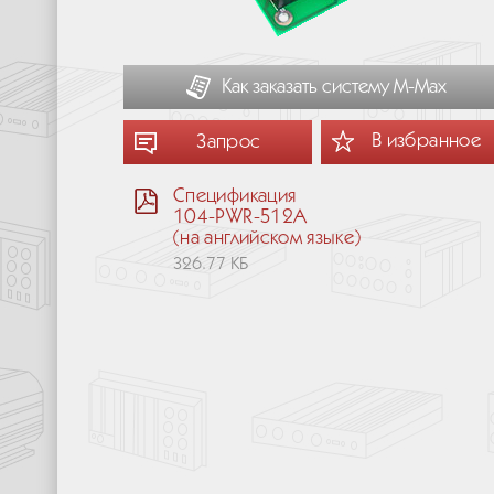
Как заказать систему М-Мах
В избранное
Запрос
Спецификация
104-PWR-512A
(на английском языке)
326.77 КБ