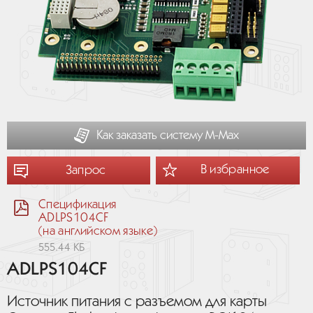
Как заказать систему М-Мах
В избранное
Запрос
Спецификация
ADLPS104CF
(на английском языке)
555.44 КБ
ADLPS104CF
Источник питания с разъемом для карты