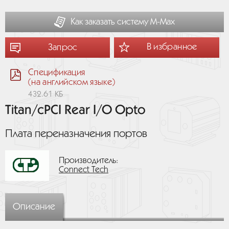
Как заказать систему М-Мах
В избранное
Запрос
Спецификация
(на английском языке)
432.61 КБ
Titan/cPCI Rear I/O Opto
Плата переназначения портов
Производитель:
Connect Tech
Описание