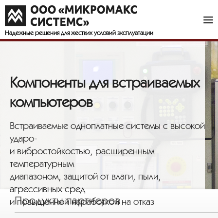
Надежные решения
для жестких условий эксплуатации
Компоненты для встраиваемых
компьютеров
Встраиваемые одноплатные системы с высокой
ударо-
и вибростойкостью, расширенным
температурным
диапазоном, защитой от влаги, пыли,
агрессивных сред
Продукты партнеров
и повышенной наработкой на отказ