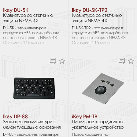
Ikey DU-5K
Ikey DU-5K-TP2
Клавиатура со степенью
Клавиатура со степенью
защиты NEMA 4X
защиты NEMA 4X
DU-5K - это клавиатура в
DU-5K-TP2 - это клавиатура в
корпусе из ABS-поликарбоната
корпусе из ABS‑поликарбоната
со степенью защиты NEMA 4X.
со степенью защиты NEMA 4X.
Она имеет 116 клавиш,
Она имеет 116 клавиш,
включая 24 функциональные
включая 24 функциональные
клавиши. DU-5K оснащена
клавиши. Интегрированная
интегрированным
сенсорная панель Synaptics с
усовершенствованным
расположенными под ней
координатно-указательным
правой и левой кнопками
устройством HulaPoint II,
мыши делает её
обладающим улучшенной
исчерпывающим решением,
чувствительностью и
удобным в использовании.
повышенной прочностью.
Монтажные отверстия на
Такие характеристики делают
задней стенке расширяют
DU-5K исчерпывающим
возможности использования.
решением в «одной коробке».
Ikey DP-88
iKey PM-TB
Защищенная клавиатура с
Панельное координатно-
малой площадью основания
указательное устройство
DP-88 - защищенная клавиатура
Новое координатно-