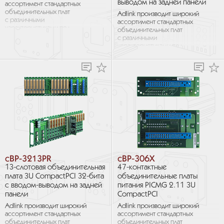
выводом на задней панели
ассортимент стандартных
объединительных плат
Adlink производит широкий
с различными
ассортимент стандартных
характеристиками под
объединительных плат
различные требования.
с различными
характеристиками под
различные требования.
cBP-3213PR
cBP-306X
13-слотовая объединительная
47-контактные
плата 3U CompactPCI 32-бита
объединительные платы
с вводом-выводом на задней
питания PICMG 2.11 3U
панели
CompactPCI
Adlink производит широкий
Adlink производит широкий
ассортимент стандартных
ассортимент стандартных
объединительных плат
объединительных плат