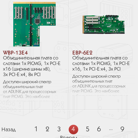
расширения.
расширения.
WBP-13E4
EBP-6E2
Объединительная плата со
Объединительная плата со
слотами 1х PICMG, 1х PCI-E
слотами 1х PICMG, 1х PCI-E
x16 (ширина шины x8),
x16, 1х PCI-E x4, 3х PCI
3х PCI-E x4, 8х PCI
Доступен широкий спектр
объединительных плат
Доступен широкий спектр
от ADLINK для процессорных
объединительных плат
плат PICMG. Это наиболее
от ADLINK для процессорных
гибкие расширяемые решения
плат PICMG. Это наиболее
для промышленных
гибкие расширяемые решения
приложений, требующих
для промышленных
большого количества слотов
приложений, требующих
расширения.
большого количества слотов
расширения.
1
2
3
4
5
6
...
9
Назад