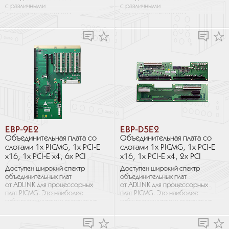
с различными
с различными
характеристиками под
характеристиками под
различные требования.
различные требования.
EBP-9E2
EBP-D5E2
Объединительная плата со
Объединительная плата со
слотами 1х PICMG, 1х PCI-E
слотами 1х PICMG, 1х PCI-E
x16, 1х PCI-E x4, 6х PCI
x16, 1х PCI-E x4, 2х PCI
Доступен широкий спектр
Доступен широкий спектр
объединительных плат
объединительных плат
от ADLINK для процессорных
от ADLINK для процессорных
плат PICMG. Это наиболее
плат PICMG. Это наиболее
гибкие расширяемые решения
гибкие расширяемые решения
для промышленных
для промышленных
приложений, требующих
приложений, требующих
большого количества слотов
большого количества слотов