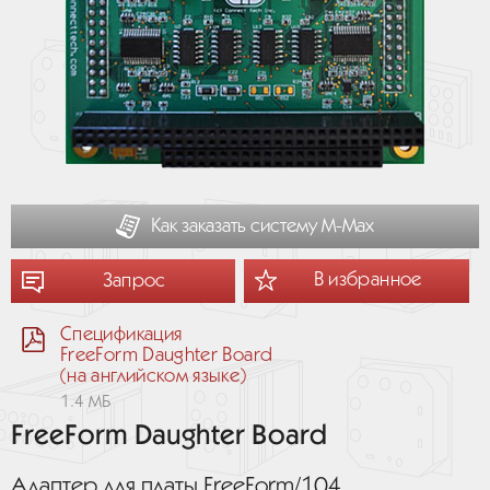
Как заказать систему М-Мах
В избранное
Запрос
Спецификация
FreeForm Daughter Board
(на английском языке)
1.4 МБ
FreeForm Daughter Board
Адаптер для платы FreeForm/104