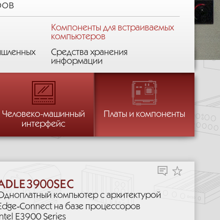
ров
Компоненты для встраиваемых
компьютеров
ышленных
Средства хранения
ров
информации
ров
ров
ых
ормации
Шасси и платформы
Средства отображения
Человеко-машинный
Платы и компоненты
информации
интерфейс
Контрольно-измерительные
устройства
ADLE3900SEC
Одноплатный компьютер с архитектурой
Edge‑Connect на базе процессоров
Intel E3900 Series