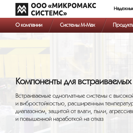
Надежны
О компании
Системы M-Max
Продукт
Компоненты для встраиваемых
Встраиваемые одноплатные системы с высоко
и вибростойкостью, расширенным температу
диапазоном, защитой от влаги, пыли, агресси
и повышенной наработкой на отказ