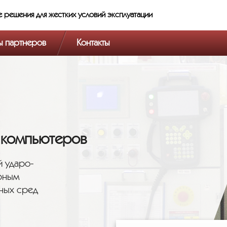
е решения
для жестких условий эксплуатации
ы партнеров
Контакты
 компьютеров
й ударо-
рным
вных сред