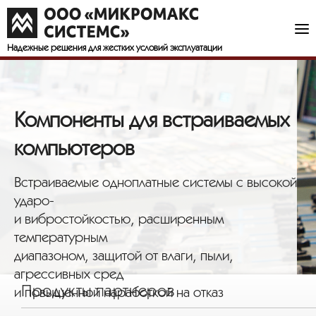
Надежные решения
для жестких условий эксплуатации
Компоненты для встраиваемых
компьютеров
Встраиваемые одноплатные системы с высокой
ударо-
и вибростойкостью, расширенным
температурным
диапазоном, защитой от влаги, пыли,
агрессивных сред
Продукты партнеров
и повышенной наработкой на отказ