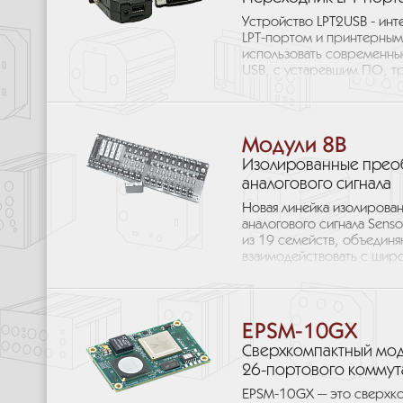
Устройство LPT2USB - ин
LPT-портом и принтерным
использовать современн
USB, с устаревшим ПО, т
порт...
Модули 8B
Изолированные прео
аналогового сигнала
Новая линейка изолирова
аналогового сигнала Senso
из 19 семейств, объедин
взаимодействовать с широ
EPSM-10GX
Сверхкомпактный мо
26-портового коммута
EPSM-10GX — это сверхко