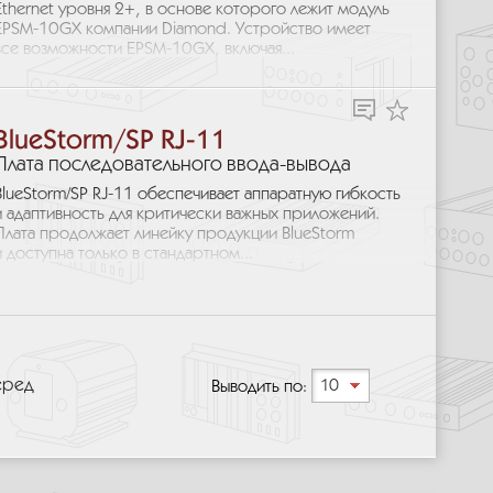
Ethernet уровня 2+, в основе которого лежит модуль
EPSM-10GX компании Diamond. Устройство имеет
все возможности EPSM-10GX, включая...
BlueStorm/SP RJ-11
Плата последовательного ввода-вывода
BlueStorm/SP RJ-11 обеспечивает аппаратную гибкость
и адаптивность для критически важных приложений.
Плата продолжает линейку продукции BlueStorm
и доступна только в стандартном...
еред
Выводить по:
10