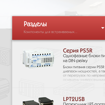
Разделы
Компоненты для встраиваемых...
Серия PS5R
Однофазные блоки пи
на DIN-рейку
Блоки питания серии PS5
диапазон мощностей, а та
от перегрузок по напряже
оснащены универсальными 
LPT2USB
Переходник LPT-порта