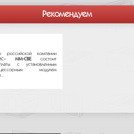
Рекомендуем
р российской компании
ТЕМС»
MM-CBE
состоит
платы с установленным
цессорным модулем
..