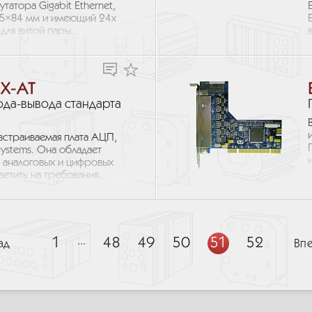
атора Gigabit Ethernet,
5×84 мм и имеющий 24х
ля витой пары...
X-AT
ода-вывода стандарта
встраиваемая плата АЦП,
ystems. Она обладает
аналоговых и цифровых
етить на требования...
1
...
48
49
50
51
52
ад
Вп