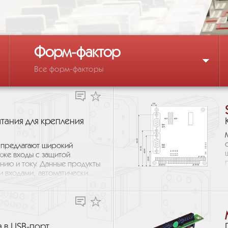
Форм-фактор
Все форм-факторы
тания для крепления
R предлагают широкий
кже входы с защитой
нию и току. Данные продукты
входами, автоматически...
 в USB-порт