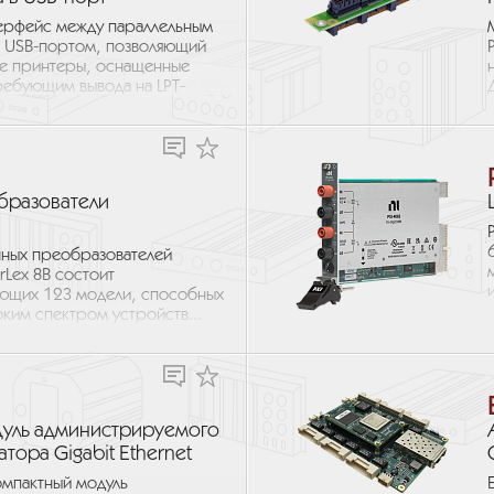
терфейс между параллельным
 USB-портом, позволяющий
ые принтеры, оснащенные
ребующим вывода на LPT-
бразователи
нных преобразователей
rLex 8B состоит
яющих 123 модели, способных
ким спектром устройств...
дуль администрируемого
тора Gigabit Ethernet
мпактный модуль