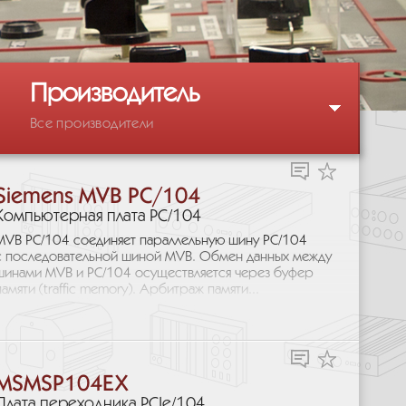
Производитель
Все производители
Siemens MVB PC/104
Компьютерная плата PC/104
MVB PC/104 соединяет параллельную шину PC/104
с последовательной шиной MVB. Обмен данных между
шинами MVB и PC/104 осуществляется через буфер
памяти (traffic memory). Арбитраж памяти...
MSMSP104EX
Плата переходника PCIe/104