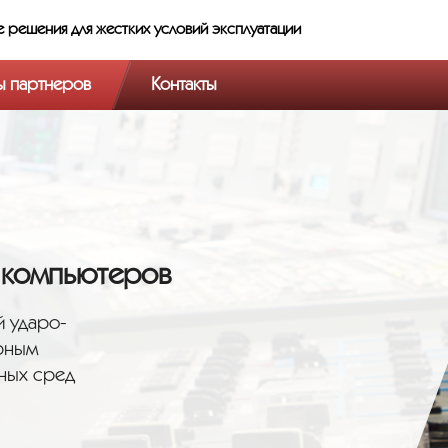
е решения
для жестких условий эксплуатации
ы партнеров
Контакты
 компьютеров
й ударо-
рным
вных сред