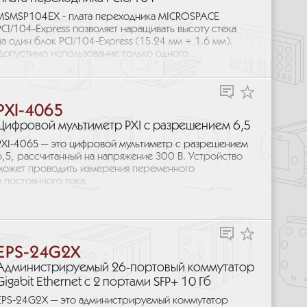
MSMSP104EX - плата переходника MICROSPACE
PCI/104‑Express позволяет наращивать высоту стека
на один блок PCI/104-Express (15.24 мм + 1.6 мм).
Допустимо использование только одного...
PXI-4065
Цифровой мультиметр PXI с разрешением 6,5
PXI-4065 — это цифровой мультиметр с разрешением
6,5, рассчитанный на напряжение 300 В. Устройство
может проводить измерения переменного
и постоянного тока...
EPS-24G2X
Администрируемый 26-портовый коммутатор
Gigabit Ethernet с 2 портами SFP+ 10 Гб
EPS-24G2X — это администрируемый коммутатор