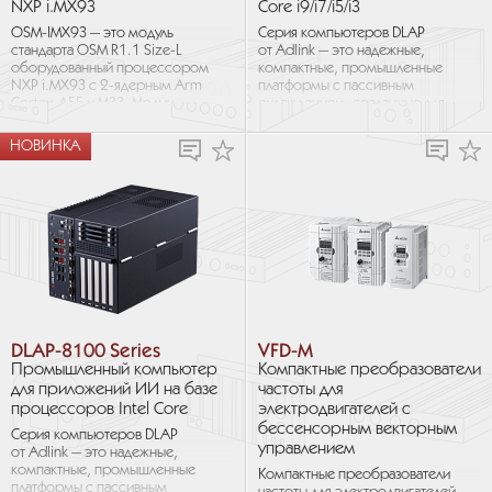
NXP i.MX93
Core i9/i7/i5/i3
OSM-IMX93 — это модуль
Серия компьютеров DLAP
стандарта OSM R1.1 Size-L
от Adlink — это надежные,
оборудованный процессором
компактные, промышленные
NXP i.MX93 с 2-ядерным Arm
платформы с пассивным
Cortex-A55 и M33. Модуль
охлаждением, созданные для
оснащен встроенным
приложений на базе
микронейронным
искусственного интеллекта...
НОВИНКА
процессором Arm...
DLAP-8100 Series
VFD-M
Промышленный компьютер
Компактные преобразователи
для приложений ИИ на базе
частоты для
процессоров Intel Core
электродвигателей с
бессенсорным векторным
Серия компьютеров DLAP
управлением
от Adlink — это надежные,
компактные, промышленные
Компактные преобразователи
платформы с пассивным