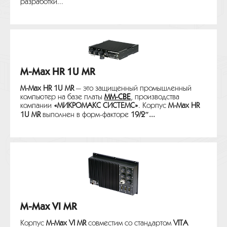
разработки...
M-Max HR 1U MR
M-Max HR 1U MR
— это защищенный промышленный
компьютер на базе платы
MM-CBE
, производства
компании
«МИКРОМАКС СИСТЕМС»
. Корпус
M-Max HR
1U MR
выполнен в форм-факторе
19/2″...
M-Max VI MR
Корпус
M-Max VI MR
совместим со стандартом
VITA