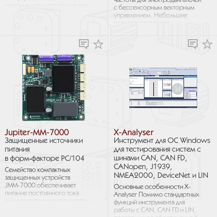
частоты для электродвигателей
охлаждением, созданные для
с бессенсорным векторным
приложений на базе
управлением. Небольшие
искусственного интеллекта...
размеры позволяют
использовать изделия
в приложениях малой
и средней...
Jupiter-MM-7000
X-Analyser
Защищенные источники
Инструмент для ОС Windows
питания
для тестирования систем с
шинами CAN, CAN FD,
в форм‑факторе PC/104
CANopen, J1939,
Семейство компактных
NMEA2000, DeviceNet и LIN
защищенных устройств
JMM‑7000 обеспечивает
Основные особенности X-
питание постоянного тока
Analyser Помимо стандартных
в соответствии со стандартами
функций инструмента для
MIL в распространенном
работы с CAN, CAN FD и LIN,
форм-факторе...