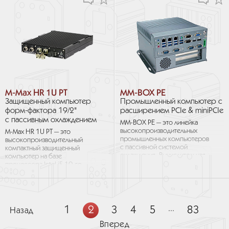
на базе модуля...
M-Max HR 1U PT
MM-BOX PE
Защищенный компьютер
Промышленный компьютер с
форм-фактора 19/2"
расширением PCIe & miniPCIe
с пассивным охлаждением
MM-BOX PE — это линейка
высокопроизводительных
M-Max HR 1U PT — это
промышленных компьютеров
высокопроизводительный
с пассивной системой
компактный защищенный
охлаждения. Вычислительная
компьютер на базе
мощность и возможности
процессора Intel i5 10-го
обработки графики
поколения. Полностью
обеспечиваются...
защищенное алюминиевое
шасси форм-фактора 19/2″...
1
2
3
4
5
...
83
Назад
Вперед