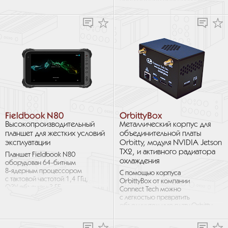
программное обеспечение X-
Analyser обладает следующими
возможностями: ...
Fieldbook N80
OrbittyBox
Высокопроизводительный
Металлический корпус для
планшет для жестких условий
объединительной платы
эксплуатации
Orbitty, модуля NVIDIA Jetson
TX2, и активного радиатора
Планшет Fieldbook N80
охлаждения
оборудован 64-битным
8‑ядерным процессором
С помощью корпуса
с тактовой частотой 1,4 ГГц,
OrbittyBox от компании
ОЗУ объемом 3 ГБ
Connect Tech можно
и встроенным накопителем
с легкостью превратить
объемом 32 ГБ, что
объединительную плату Orbitty
позволяет...
в полностью
укомплектованную систему